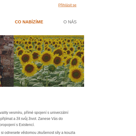
Přihlásit se
CO NABÍZÍME
O NÁS
ality vesmíru, přímé spojení s univerzální
řijímat a žít svůj život. Zanese Vás do
ropojení s Existencí.
íc si odnesete vědomou zkušenost síly a kouzla