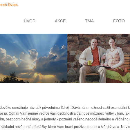
ech Života
ÚVOD
AKCE
TMA
FOTO
á člověku umožňuje návrat k původnímu Zdroji. Dává nám možnost zažít esenciální kv
é já. Odhalí Vám jemné vzorce vaší osobnosti a dá nové možnosti volby v tom, jak p
míru, bezpodmínečné lásky a jednoty k poznání vašeho neoddělitelného a věčného p
t základní nevědomé překážky, které Vám brání prožívat radost a štěstí života. Nav