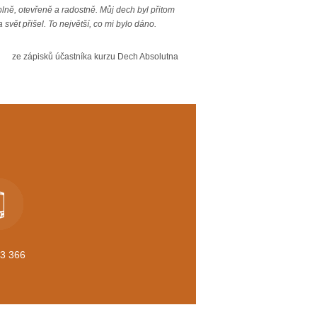
plně, otevřeně a radostně. Můj dech byl přitom
svět přišel. To největší, co mi bylo dáno.
ze zápisků účastníka kurzu Dech Absolutna
3 366