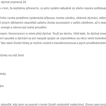
 dýchat znamená žít.
vá v tom, že každému přinesd to, co jeho systém aktuálně ze všeho nejvíce potřebuj
ního centra proběhne systemická příprava, tvorba záměru, vědomé dýchání, sdílen
 jiných stěžejních okamžiků vašeho života souvisejích s vaším záměrem, až k okam
 energii a obnoví její volné proudění.
em. Novorozenci si velmi přejí dýchat. Touží po dechu. Vědí také, že dýchat znamen
í opustila a dýchání se jim naopak spojilo se vzpomínkou na něco velmi bolestivé
to staré životní bloky je možné uvolnit a transformomovat a jejich prostřednictvím 
činky na náš život:
bloky
tém
 okamžik, kdy jsem se poprvé v tomto životě svobodně nadechnul. Znovu jsem proží