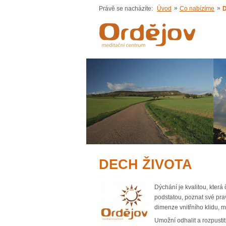
»
»
Právě se nacházíte:
Úvod
Co nabízíme
D
DECH ŽIVOTA
Dýchání je kvalitou, kter
podstatou, poznat své prav
dimenze vnitřního klidu, 
Umožní odhalit a rozpusti