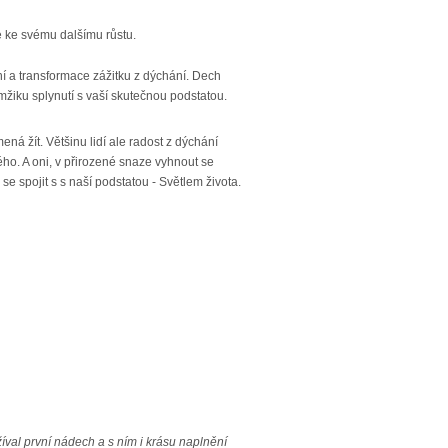
e ke svému dalšímu růstu.
í a transformace zážitku z dýchání. Dech
žiku splynutí s vaší skutečnou podstatou.
á žít. Většinu lidí ale radost z dýchání
ho. A oni, v přirozené snaze vyhnout se
se spojit s s naší podstatou - Světlem života.
val první nádech a s ním i krásu naplnění