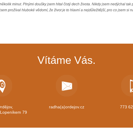
 několik minut. Plnými doušky jsem hltal čistý dech života. Nikdy jsem nedýchal tak 
m prožíval hluboké vědomí, že život je to hlavní a nejdůležitější, pro co jsem si na 
„
Vítáme Vás.
rdějov,
radha(a)ordejov.cz
773 62
d Lopeníkem 79