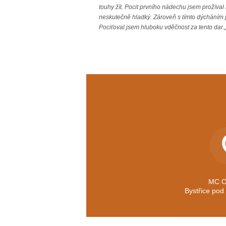
touhy žít. Pocit prvního nádechu jsem prožíval
neskutečně hladký. Zároveň s tímto dýcháním jse
Pociťoval jsem hluboku vděčnost za tento dar.
MC O
Bystřice po