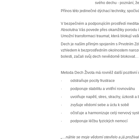
svého dechu - poznání, že
Přínos této jedinečné dýchací techniky, spočí
V bezpečném a podporujícím prostředí meditač
Absolutna Vás povede přes okamžiky porodu či
Umožní transformaci traumat, která blokují vaši
Dech je naším přímým spojením s Prvotním Zdroj
vzhledem k bezprostředním okolnostem narozen
bolesti, začali svůj dech nevědomě blokovat… Ty
Metoda Dech Života má rovněž další pozitivní ú
· odstraňuje pocity frustrace
· podporuje stabilitu a vnitřní rovnováhu
· uvolňuje napětí, stres, strachy, úzkosti a 
· zvyšuje vědomí sebe a úctu k sobě
· očisťuje a harmonizuje celý nervový sys
· podporuje léčbu fyzických nemocí
„…náhle se moje vědomí otevřelo a já prožíval