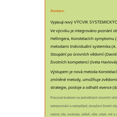
Anotace:
Vypisuji nový VÝCVIK SYSTEMICK
Ve výcviku je integrováno poznání ob
Hellingera, Konstelacích symptomu (I
metodami Individuální systemika (A. 
Stoupání po úrovních vědomí (David R
životních kompetencí (Iveta Havlová)
Výstupem je nová metoda Konstelací p
zmíněné metody, umožňuje zvědomit
strategie, postoje a odhalit esence (
Pracovat budeme na jednotlivých úrovních vědo
sebepoznání a sebepřijetí, dosažení životní síly
radost, síla, svoboda, vášeň, vůle, vztah, mír a vn