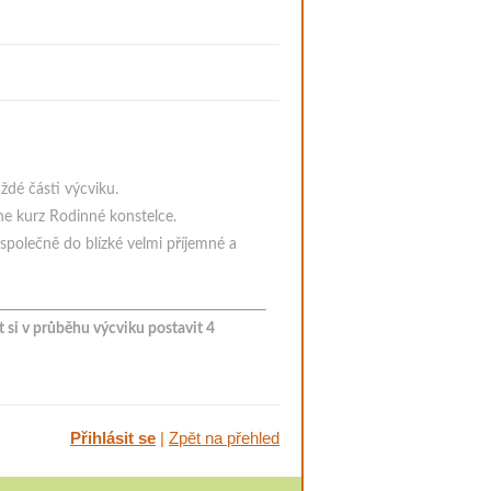
ždé části výcviku.
ne kurz Rodinné konstelce.
 společně do blízké velmi příjemné a
 si v průběhu výcviku postavit 4
Přihlásit se
|
Zpět na přehled