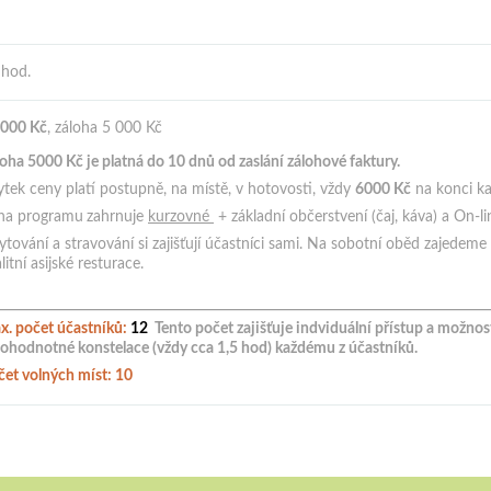
 hod.
 000 Kč
, záloha 5 000 Kč
loha 5000
Kč je platná do 10 dnů od zaslání zálohové faktury
.
tek ceny platí postupně, na místě, v hotovosti, vždy
6000 Kč
na konci ka
na programu
zahrnuje
kurzovné
+ základní občerstvení (čaj, káva) a
On-li
tování a stravování si zajišťují účastníci sami. Na sobotní oběd zajedeme
litní asijské resturace.
x. počet účastníků:
12
Tento počet zajišťuje indviduální přístup a možnost
nohodnotné konstelace (vždy cca 1,5 hod) každému z účastníků.
čet volných míst: 10