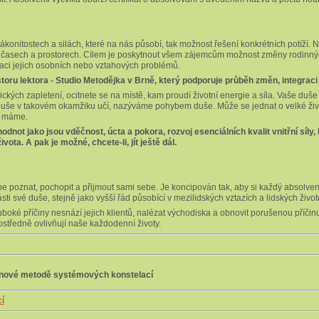
zákonitostech a silách, které na nás působí, tak možnost řešení konkrétních potíží
 časech a prostorech. Cílem je poskytnout všem zájemcům možnost změny rodinný
aci jejich osobních nebo vztahových problémů.
oru lektora - Studio Metodějka v Brně
, který podporuje průběh změn, integrac
ických zapletení, ocitnete se na místě, kam proudí životní energie a síla. Vaše duš
rý duše v takovém okamžiku učí, nazýváme pohybem duše. Může se jednat o velké živ
de máme.
dnot jako jsou vděčnost, úcta a pokora, rozvoj esenciálních kvalit vnitřní síly, 
ta. A pak je možné, chcete-li, jít ještě dál.
pe poznat, pochopit a přijmout sami sebe. Je koncipován tak, aby si každý absolvent
ásti své duše, stejně jako vyšší řád působící v mezilidských vztazích a lidských živo
oké příčiny nesnází jejich klientů, nalézat východiska a obnovit porušenou příč
rostředně ovlivňují naše každodenní životy.
o nové metodě systémových konstelací
cí