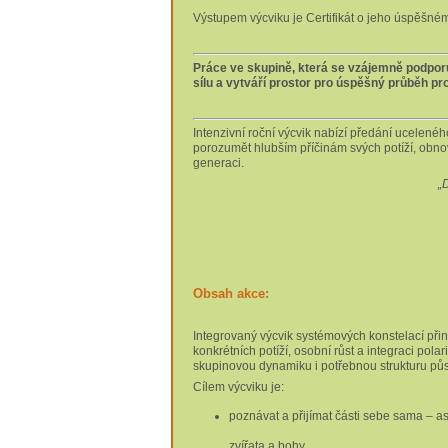
Výstupem výcviku je Certifikát o jeho úspěšné
Práce ve skupině,
která se vzájemně podporu
sílu a vytváří prostor pro úspěšný průběh p
Intenzivní roční výcvik nabízí předání ucelené
porozumět hlubším příčinám svých potíží, obnov
generaci.
„
Obsah akce:
Integrovaný výcvik systémových konstelací při
konkrétních potíží, osobní růst a integraci polar
skupinovou dynamiku i potřebnou strukturu působ
Cílem výcviku je:
poznávat a přijímat části sebe sama – asp
zvířata a bohy,