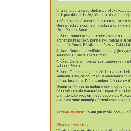
V rámci programu se střídají teoretické vstupy
nich působících. Každý účastník má v rámci výcv
1 část:
Rodinné konstelace v kontextu konstela
které působí v systémech, osobní a kolektivní sv
Úcta. Pokora. Soucit.
2. část:
Partnerské konstelace v kontextu konste
archetypální aspekty partnerství. Nejčastější př
partnerů. Porod. Efektivní rodičovství. Základní 
3. část:
Konstelace vnitřních osob a jejich využ
symptomu. Konstelace traumatu.
4. část:
Generální konstelace, zaměřené na int
vztahu k životu.
5. část:
Firemní a organizační konstelace. Lekt
kletbami, sliby, černou magií a odváděním přiv
přístup terapeuta. Práce s polem. Jak pracovat 
Uvedená témata se budou v rámci výcviku vz
účastníci stavět konsteůce. Doporučuji řešit
vnímáte jako problém nebo osobní cíl. Ať už
dostávat stále hlouběji z úrovní reaktivních 
Rozsah výcviku:
15 dní (80 vzděl. hod.) - 5
Ukončení výcviku
:
Výcvik je ukončen absolvováním všech pěti část