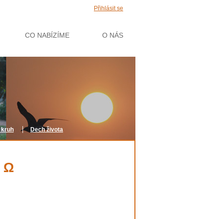
Přihlásit se
CO NABÍZÍME
O NÁS
 kruh
Dech života
 Ω