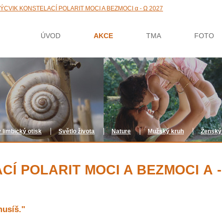
ÝCVIK KONSTELACÍ POLARIT MOCI A BEZMOCI α - Ω 2027
ÚVOD
AKCE
TMA
FOTO
 limbický otisk
Světlo života
Nature
Mužský kruh
Ženský
Í POLARIT MOCI A BEZMOCI Α -
musíš."