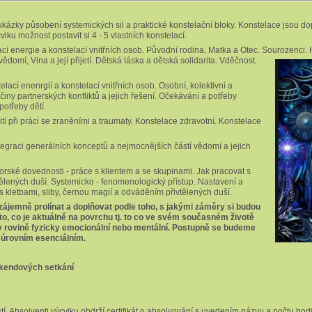
, ukázky působení systemických sil a praktické konstelační bloky. Konstelace jsou d
iku možnost postavit si 4 - 5 vlastních konstelací.
cí energie a konstelací vnitřních osob. Původní rodina. Matka a Otec. Sourozenci.
ědomí, Vina a její přijetí. Dětská láska a dětská solidarita. Vděčnost.
lací enenrgií a konstelací vnitřních osob. Osobní, kolektivní a
íčiny partnerských konfliktů a jejich řešení. Očekávání a potřeby
potřeby dětí.
ití při práci se zraněními a traumaty. Konstelace zdravotní. Konstelace
egraci generálních konceptů a nejmocnějších částí vědomí a jejich
orské dovednosti - práce s klientem a se skupinami. Jak pracovat s
tělených duší. Systemicko - fenomenologický přístup. Nastavení a
s kletbami, sliby, černou magií a odváděním přivtělených duší.
ájemně prolínat a doplňovat podle toho, s jakými záměry si budou
 to, co je aktuálně na povrchu tj. to co ve svém současném životě
 v rovině fyzicky emocionální nebo mentální. Postupně se budeme
k úrovním esenciálním.
 víkendových setkání
í. Absolventi výcviku obdrží certifikát o absolvování s uvedením názvu a počtu hodi