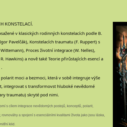
ÝCH KONSTELACÍ.
sažené v klasických rodinných konstelacích podle B.
gor Pavelčák), Konstelacích traumatu (F. Ruppert) s
Wittemann), Proces životní integrace (W. Nelles),
. Hawkins) a nově také Teorie přirůstajících esencí a
 .
olarit moci a bezmoci, která v sobě integruje výše
, integrovat s transformovst hluboké nevědomé
dary traumatu) skryté pod nimi.
mí s cílem integrace nevědomých postojů, konceptů, polarit,
, rovnováhy a spojení s esenciálními kvalitami života jako jsou láska,
itřní klid.