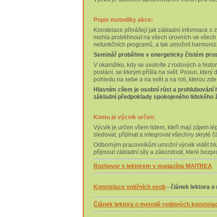
Popis metodiky akce:
Konstelace přinášejí jak základní informace o 
mohla proběhnout na všech úrovních ve všech
nefunkčních programů, a tak umožnit harmoniz
Seminář proběhne v energeticky čistém prost
V okamžiku, kdy se uvolníte z rodových a histor
poslání, se kterým přišla na svět. Posun, kte
pohledu na sebe a na svět a na roli, kterou z
Hlavním cílem je osobní růst a prohlubování ho
základní předpoklady spokojeného lidského živo
Komu je výcvik určen:
Výcvik je určen všem lidem, kteří mají zájem lé
sledovat, přijímat a integrovat všechny skryté č
Odborným pracovníkům umožní výcvik vidět hlub
přijmout základní síly a zákonitosti, které bezp
Rozhovor s lektorem v magazínu MAITREA
Konstelace vnitřních osob
- článek lektora 
Článek lektora o metodě rodinných konstela