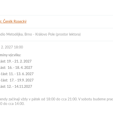
r. Čeněk Rosecký
dio Metodějka, Brno - Královo Pole (prostor lektora)
. 2. 2027 18:00
rmíny výcviku:
část: 19. - 21. 2
. 2027
část:
16. - 18. 4. 2027
- část: 11. - 13. 6. 2027
- část:
17. - 19.9. 2027
část: 12. - 14.11.2027
kendy začínají vždy v pátek od 18:00 do cca 21:00. V sobotu budeme prac
30 do cca 14:00.