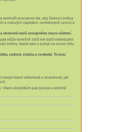
. Na semináři pracujeme tak, aby žádoucí změna
ch a rodových zapletení, nevědomých vzorců a
i a ukotvení nově osvojeného stavu vědomí.
e pak může konečně začít své další individuální
otní změny, stejně jako o pohyb na úrovni úhlu
klidu, radosti, vztahu a svobody. To jsou
 osvojil hlavní vědomosti a dovednosti, jak
tech.
inu. Všem účastníkům pak poznat a vědomě