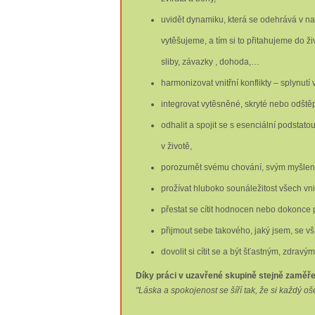
uvidět dynamiku, která se odehrává v naší
vytěšujeme, a tím si to přitahujeme do ž
sliby, závazky , dohoda,…
harmonizovat vnitřní konflikty – splynutí v
integrovat vytěsněné, skryté nebo odště
odhalit a spojit se s esenciální podstatou
v životě,
porozumět svému chování, svým myšlenká
prožívat hluboko sounáležitost všech vn
přestat se cítit hodnocen nebo dokonce
přijmout sebe takového, jaký jsem, se vš
dovolit si cítit se a být šťastným, zdra
Díky práci v uzavřené skupině stejně zaměře
"Láska a spokojenost se šíří tak, že si každý oš