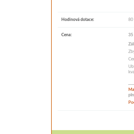
Hodinová dotace:
80
Cena:
35
Zá
Zby
Ce
Uby
kva
Ma
pl
Po