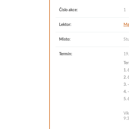
Číslo akce:
1
Lektor:
Mg
Místo:
Stu
Termín:
19
Te
1. 
2. 
3. 
4. 
5. 
Ví
9: