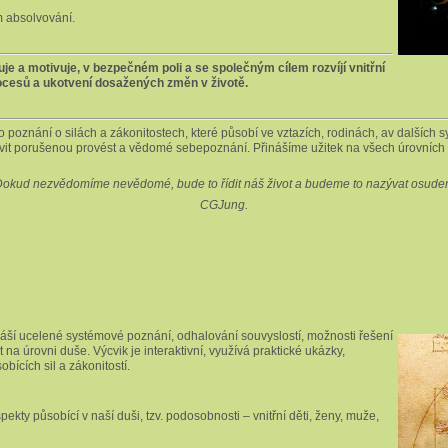
m absolvování.
je a motivuje,
v bezpečném poli a se společným cílem rozvíjí vnitřní
rocesů a ukotvení dosažených změn v životě.
ho poznání o silách a zákonitostech, které působí ve vztazích, rodinách, av dalšíc
it porušenou provést a vědomé sebepoznání. Přinášíme užitek na všech úrovních byt
Dokud nezvědomíme nevědomé, bude to řídit náš život a budeme to nazývat osude
CGJung.
náší ucelené systémové poznání, odhalování souvyslostí, možnosti řešení
it na úrovni duše. Výcvik je interaktivní, využívá praktické ukázky,
ících sil a zákonitostí.
ekty působící v naší duši, tzv. podosobnosti – vnitřní děti, ženy, muže,