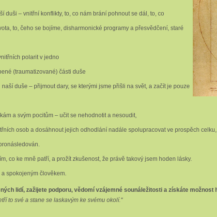
 duši – vnitřní konflikty, to, co nám brání pohnout se dál, to, co
ivota, to, čeho se bojíme, disharmonické programy a přesvědčení, staré
nitřních polarit v jedno
pené (traumatizované) části duše
 naší duše – přijmout dary, se kterými jsme přišli na svět, a začít je pouze
m a svým pocitům – učit se nehodnotit a nesoudit,
itřních osob a dosáhnout jejich odhodlání nadále spolupracovat ve prospěch celku,
 pronásledován.
ím, co ke mně patří, a prožít zkušenost, že právě takový jsem hoden lásky.
vým a spokojeným člověkem.
ných lidí, zažijete podporu, vědomí vzájemné sounáležitosti a získáte možnost 
etří to své a stane se laskavým ke svému okolí."