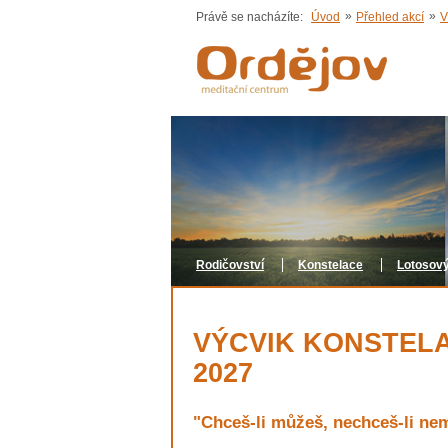
»
»
Právě se nacházíte:
Úvod
Přehled akcí
V
Rodičovství
Konstelace
Lotosový
VÝCVIK KONSTELAC
2027
"Chceš-li můžeš, nechceš-li ne