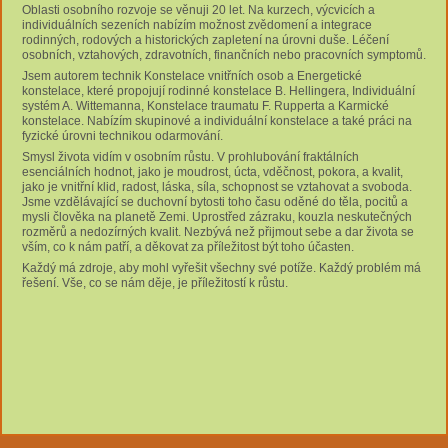
Oblasti osobního rozvoje se věnuji 20 let. Na kurzech, výcvicích a
individuálních sezeních nabízím možnost zvědomení a integrace
rodinných, rodových a historických zapletení na úrovni duše. Léčení
osobních, vztahových, zdravotních, finančních nebo pracovních symptomů.
Jsem autorem technik Konstelace vnitřních osob a Energetické
konstelace, které propojují rodinné konstelace B. Hellingera, Individuální
systém A. Wittemanna, Konstelace traumatu F. Rupperta a Karmické
konstelace. Nabízím skupinové a individuální konstelace a také práci na
fyzické úrovni technikou odarmování.
Smysl života vidím v osobním růstu. V prohlubování fraktálních
esenciálních hodnot, jako je moudrost, úcta, vděčnost, pokora, a kvalit,
jako je vnitřní klid, radost, láska, síla, schopnost se vztahovat a svoboda.
Jsme vzdělávající se duchovní bytosti toho času oděné do těla, pocitů a
mysli člověka na planetě Zemi. Uprostřed zázraku, kouzla neskutečných
rozměrů a nedozírných kvalit. Nezbývá než přijmout sebe a dar života se
vším, co k nám patří, a děkovat za příležitost být toho účasten.
Každý má zdroje, aby mohl vyřešit všechny své potíže. Každý problém má
řešení. Vše, co se nám děje, je příležitostí k růstu.