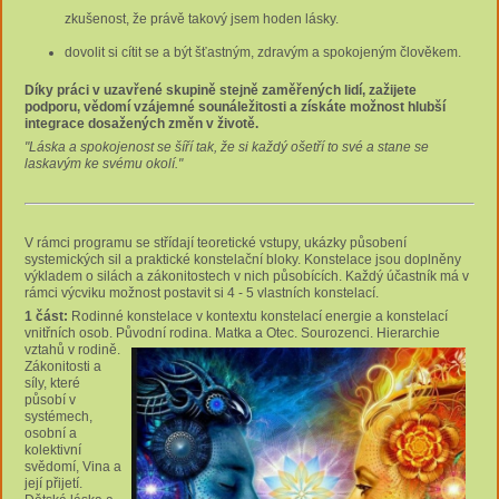
zkušenost, že právě takový jsem hoden lásky.
dovolit si cítit se a být šťastným, zdravým a spokojeným člověkem.
Díky práci v uzavřené skupině stejně zaměřených lidí, zažijete
podporu, vědomí vzájemné sounáležitosti a získáte možnost hlubší
integrace dosažených změn v životě.
"Láska a spokojenost se šíří tak, že si každý ošetří to své a stane se
laskavým ke svému okolí."
V rámci programu se střídají teoretické vstupy, ukázky působení
systemických sil a praktické konstelační bloky. Konstelace jsou doplněny
výkladem o silách a zákonitostech v nich působících. Každý účastník má v
rámci výcviku možnost postavit si 4 - 5 vlastních konstelací.
1 část:
Rodinné konstelace v kontextu konstelací energie a konstelací
vnitřních osob. Původní rodina. Matka a Otec. Sourozenci.
Hierarchie
vztahů v rodině.
Zákonitosti a
síly, které
působí v
systémech,
osobní a
kolektivní
svědomí, Vina a
její přijetí.