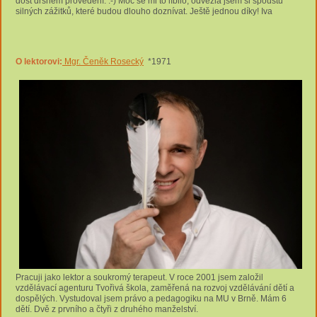
dost drsném provedení. :-) Moc se mi to líbilo, odvezla jsem si spoustu
silných zážitků, které budou dlouho doznívat. Ještě jednou díky! Iva
O lektorovi:
Mgr. Čeněk Rosecký
*1971
Pracuji jako lektor a soukromý terapeut. V roce 2001 jsem založil
vzdělávací agenturu Tvořivá škola, zaměřená na rozvoj vzdělávání dětí a
dospělých. Vystudoval jsem právo a pedagogiku na MU v Brně. Mám 6
dětí. Dvě z prvního a čtyři z druhého manželství.