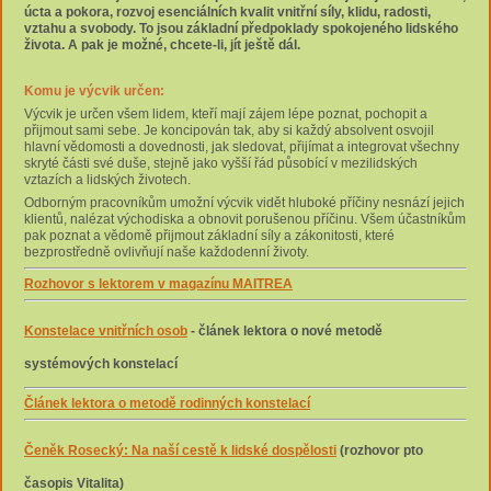
úcta a pokora, rozvoj esenciálních kvalit vnitřní síly, klidu, radosti,
vztahu a svobody. To jsou základní předpoklady spokojeného lidského
života. A pak je možné, chcete-li, jít ještě dál.
Komu je výcvik určen:
Výcvik je určen všem lidem, kteří mají zájem lépe poznat, pochopit a
přijmout sami sebe. Je koncipován tak, aby si každý absolvent osvojil
hlavní vědomosti a dovednosti, jak sledovat, přijímat a integrovat všechny
skryté části své duše, stejně jako vyšší řád působící v mezilidských
vztazích a lidských životech.
Odborným pracovníkům umožní výcvik vidět hluboké příčiny nesnází jejich
klientů, nalézat východiska a obnovit porušenou příčinu. Všem účastníkům
pak poznat a vědomě přijmout základní síly a zákonitosti, které
bezprostředně ovlivňují naše každodenní životy.
Rozhovor s lektorem v magazínu MAITREA
Konstelace vnitřních osob
- článek lektora o nové metodě
systémových konstelací
Článek lektora o metodě rodinných konstelací
Čeněk Rosecký: Na naší cestě k lidské dospělosti
(rozhovor pto
časopis Vitalita)