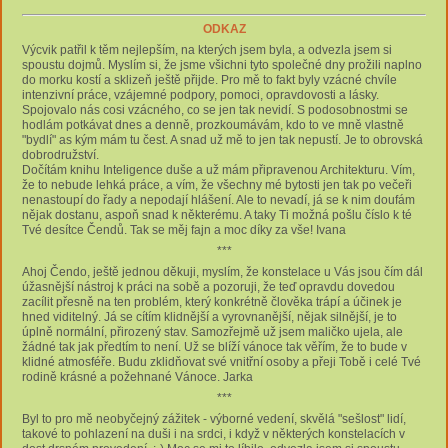
ODKAZ
Výcvik patřil k těm nejlepším, na kterých jsem byla, a odvezla jsem si
spoustu dojmů. Myslím si, že jsme všichni tyto společné dny prožili naplno
do morku kostí a sklizeň ještě přijde. Pro mě to fakt byly vzácné chvíle
intenzivní práce, vzájemné podpory, pomoci, opravdovosti a lásky.
Spojovalo nás cosi vzácného, ​​​​co se jen tak nevidí. S podosobnostmi se
hodlám potkávat dnes a denně, prozkoumávám, kdo to ve mně vlastně
"bydlí" as kým mám tu čest. A snad už mě to jen tak nepustí. Je to obrovská
dobrodružství.
Dočítám knihu Inteligence duše a už mám připravenou Architekturu. Vím,
že to nebude lehká práce, a vím, že všechny mé bytosti jen tak po večeři
nenastoupí do řady a nepodají hlášení. Ale to nevadí, já se k nim doufám
nějak dostanu, aspoň snad k některému. A taky Ti možná pošlu číslo k té
Tvé desítce Čendů. Tak se měj fajn a moc díky za vše! Ivana
***
Ahoj Čendo, ještě jednou děkuji, myslím, že konstelace u Vás jsou čím dál
úžasnější nástroj k práci na sobě a pozoruji, že teď opravdu dovedou
zacílit přesně na ten problém, který konkrétně člověka trápí a účinek je
hned viditelný. Já se cítím klidnější a vyrovnanější, nějak silnější, je to
úplně normální, přirozený stav. Samozřejmě už jsem maličko ujela, ale
žádné tak jak předtím to není. Už se blíží vánoce tak věřím, že to bude v
klidné atmosféře. Budu zklidňovat své vnitřní osoby a přeji Tobě i celé Tvé
rodině krásné a požehnané Vánoce. Jarka
***
Byl to pro mě neobyčejný zážitek - výborné vedení, skvělá "sešlost" lidí,
takové to pohlazení na duši i na srdci, i když v některých konstelacích v