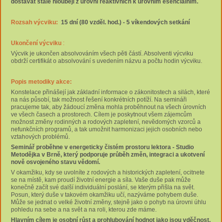
dostávat stále hlouběji z úrovní reaktivních k úrovním esenciálním.
Rozsah výcviku:
15 dní (80 vzděl. hod.) - 5 víkendových setkání
Ukončení výcviku
:
Výcvik je ukončen absolvováním všech pěti částí. Absolventi výcviku
obdrží certifikát o absolvování s uvedením názvu a počtu hodin výcviku.
Popis metodiky akce:
Konstelace přinášejí jak základní informace o zákonitostech a silách, které
na nás působí, tak možnost řešení konkrétních potíží. Na semináři
pracujeme tak, aby žádoucí změna mohla proběhnout na všech úrovních
ve všech časech a prostorech. Cílem je poskytnout všem zájemcům
možnost změny rodinných a rodových zapletení, nevědomých vzorců a
nefunkčních programů, a tak umožnit harmonizaci jejich osobních nebo
vztahových problémů.
Seminář proběhne v energeticky čistém prostoru lektora - Studio
Metodějka v Brně
, který podporuje průběh změn, integraci a ukotvení
nově osvojeného stavu vědomí.
V okamžiku, kdy se uvolníte z rodových a historických zapletení, ocitnete
se na místě, kam proudí životní energie a síla. Vaše duše pak může
konečně začít své další individuální poslání, se kterým přišla na svět.
Posun, který duše v takovém okamžiku učí, nazýváme pohybem duše.
Může se jednat o velké životní změny, stejně jako o pohyb na úrovni úhlu
pohledu na sebe a na svět a na roli, kterou zde máme.
Hlavním cílem je osobní růst a prohlubování hodnot jako jsou vděčnost,