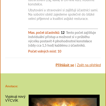
občerstvení (čaj, káva) a
On-line kurz Rodinné
konstelce.
Ubytování a stravování si zajišťují účastníci sami.
Na sobotní oběd zajedeme společně do blízké
velmi příjemné a kvalitní asijské resturace.
Max. počet účastníků:
12
Tento počet zajišťuje
indviduální přístup a možnost si v průběhu
výcviku postavit 4 plnohodnotné konstelace
(vždy cca 1,5 hod) každému z účastníků.
Počet volných míst: 10
Přihlásit se
|
Zpět na přehled
Anotace:
Vypisuji nový
VÝCVIK