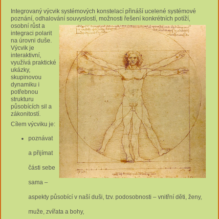
Integrovaný výcvik systémových konstelací přináší ucelené systémové
poznání, odhalování souvyslostí, možnosti řešení
konkrétních potíží,
osobní růst a
integraci polarit
na úrovni duše.
Výcvik je
interaktivní,
využívá praktické
ukázky,
skupinovou
dynamiku i
potřebnou
strukturu
působících sil a
zákonitostí.
Cílem výcviku je:
poznávat
a přijímat
části sebe
sama –
aspekty působící v naší duši, tzv. podosobnosti – vnitřní děti, ženy,
muže, zvířata a bohy,