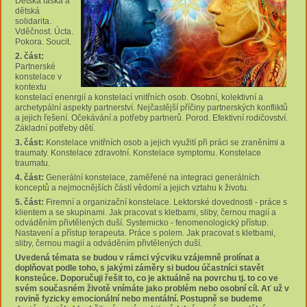
Dětská láska a
dětská
solidarita.
Vděčnost. Úcta.
Pokora. Soucit.
2. část:
Partnerské
konstelace v
kontextu
konstelací enenrgií a konstelací vnitřních osob. Osobní, kolektivní a
archetypální aspekty partnerství. Nejčastější příčiny partnerských konfliktů
a jejich řešení. Očekávání a potřeby partnerů. Porod. Efektivní rodičovství.
Základní potřeby dětí.
3. část:
Konstelace vnitřních osob a jejich využití při práci se zraněními a
traumaty. Konstelace zdravotní. Konstelace symptomu. Konstelace
traumatu.
4. část:
Generální konstelace, zaměřené na integraci generálních
konceptů a nejmocnějších částí vědomí a jejich vztahu k životu.
5. část:
Firemní a organizační konstelace. Lektorské dovednosti - práce s
klientem a se skupinami. Jak pracovat s kletbami, sliby, černou magií a
odváděním přivtělených duší. Systemicko - fenomenologický přístup.
Nastavení a přístup terapeuta. Práce s polem. Jak pracovat s kletbami,
sliby, černou magií a odváděním přivtělených duší.
Uvedená témata se budou v rámci výcviku vzájemně prolínat a
doplňovat podle toho, s jakými záměry si budou účastníci stavět
konsteůce. Doporučuji řešit to, co je aktuálně na povrchu tj. to co ve
svém současném životě vnímáte jako problém nebo osobní cíl. Ať už v
rovině fyzicky emocionální nebo mentální. Postupně se budeme