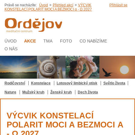
»
»
Právě se nacházíte:
Úvod
Přehled akcí
VÝCVIK
Přihlásit se
KONSTELACÍ POLARIT MOCI A BEZMOCI α - Ω 2027
ÚVOD
AKCE
TMA
FOTO
CO NABÍZÍME
O NÁS
Rodičovství
Konstelace
Lotosový limbický otisk
Světlo života
Nature
Mužský kruh
Ženský kruh
Dech života
VÝCVIK KONSTELACÍ
POLARIT MOCI A BEZMOCI Α
- Ω 2027