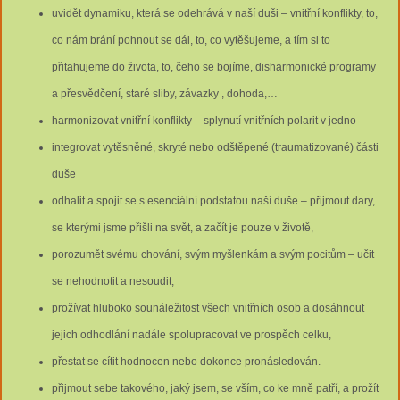
uvidět dynamiku, která se odehrává v naší duši – vnitřní konflikty, to,
co nám brání pohnout se dál, to, co vytěšujeme, a tím si to
přitahujeme do života, to, čeho se bojíme, disharmonické programy
a přesvědčení, staré sliby, závazky , dohoda,…
harmonizovat vnitřní konflikty – splynutí vnitřních polarit v jedno
integrovat vytěsněné, skryté nebo odštěpené (traumatizované) části
duše
odhalit a spojit se s esenciální podstatou naší duše – přijmout dary,
se kterými jsme přišli na svět, a začít je pouze v životě,
porozumět svému chování, svým myšlenkám a svým pocitům – učit
se nehodnotit a nesoudit,
prožívat hluboko sounáležitost všech vnitřních osob a dosáhnout
jejich odhodlání nadále spolupracovat ve prospěch celku,
přestat se cítit hodnocen nebo dokonce pronásledován.
přijmout sebe takového, jaký jsem, se vším, co ke mně patří, a prožít