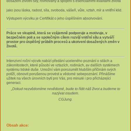
dosažení životní síly, rovnováhy a spojení s esenciálními kvalitami života
jako jsou láska, radost, síla, svoboda, vášeň, vůle, vztah, mír a vnitřní klid.
Výstupem výcviku je Certifikát o jeho úspěšném absolvování.
Práce ve skupině,
která se vzájemně podporuje a motivuje,
v
bezpečném poli a se společným cílem rozvíjí vnitřní sílu a vytváří
prostor pro úspěšný průběh procesů a ukotvení dosažených změn v
životě.
Intenzivní roční výcvik nabízí předání uceleného poznání o silách a
zákonitostech, které působí ve vztazích, rodinách, av dalších systémech
systému lidské duše. Umožní vám porozumět hlubším příčinám svých
potíží, obnovit porušenou provést a vědomé sebepoznání. Přinášíme
užitek na všech úrovních bytí pro Vás, pro minulé i pro přicházející
generaci.
„Dokud nezvědomíme nevědomé, bude to řídit náš život a budeme to
nazývat osudem.
CGJung.
Obsah akce: