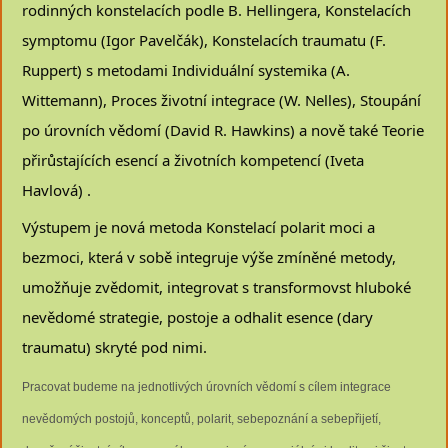
rodinných konstelacích podle B. Hellingera, Konstelacích
symptomu (Igor Pavelčák), Konstelacích traumatu (F.
Ruppert) s metodami Individuální systemika (A.
Wittemann), Proces životní integrace (W. Nelles), Stoupání
po úrovních vědomí (David R. Hawkins) a nově také Teorie
přirůstajících esencí a životních kompetencí (Iveta
Havlová) .
Výstupem je nová metoda Konstelací polarit moci a
bezmoci, která v sobě integruje výše zmíněné metody,
umožňuje zvědomit, integrovat s transformovst hluboké
nevědomé strategie, postoje a odhalit esence (dary
traumatu) skryté pod nimi.
Pracovat budeme na jednotlivých úrovních vědomí s cílem integrace
nevědomých postojů, konceptů, polarit, sebepoznání a sebepřijetí,