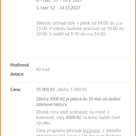
4. - část:
17. - 19.9. 2027
5. část: 12. - 14.11.2027
Víkendy začínají vždy v pátek od 18:00 do cca
21:00. V sobotu budeme pracovat od 10:00 do
19:00. V neděli od 9:30 do cca 14:00.
Hodinová
80 hod.
dotace:
Cena:
35 000 Kč
, záloha 5 000 Kč
Záloha 5000
Kč je platná do 10 dnů od zaslání
zálohové faktury
.
Zbytek ceny platí postupně, na místě, v
hotovosti, vždy
6000 Kč
na konci každé části
výcviku.
Cena programu
zahrnuje
kurzovné
+ základní