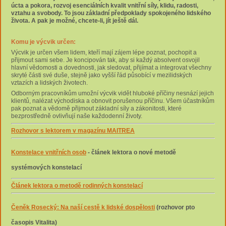
úcta a pokora, rozvoj esenciálních kvalit vnitřní síly, klidu, radosti,
vztahu a svobody. To jsou základní předpoklady spokojeného lidského
života. A pak je možné, chcete-li, jít ještě dál.
Komu je výcvik určen:
Výcvik je určen všem lidem, kteří mají zájem lépe poznat, pochopit a
přijmout sami sebe. Je koncipován tak, aby si každý absolvent osvojil
hlavní vědomosti a dovednosti, jak sledovat, přijímat a integrovat všechny
skryté části své duše, stejně jako vyšší řád působící v mezilidských
vztazích a lidských životech.
Odborným pracovníkům umožní výcvik vidět hluboké příčiny nesnází jejich
klientů, nalézat východiska a obnovit porušenou příčinu. Všem účastníkům
pak poznat a vědomě přijmout základní síly a zákonitosti, které
bezprostředně ovlivňují naše každodenní životy.
Rozhovor s lektorem v magazínu MAITREA
Konstelace vnitřních osob
- článek lektora o nové metodě
systémových konstelací
Článek lektora o metodě rodinných konstelací
Čeněk Rosecký: Na naší cestě k lidské dospělosti
(rozhovor pto
časopis Vitalita)