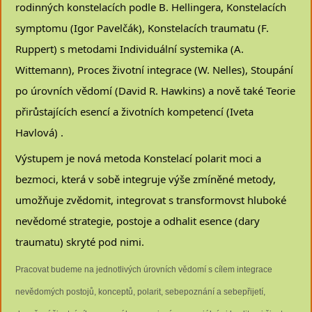
rodinných konstelacích podle B. Hellingera, Konstelacích
symptomu (Igor Pavelčák), Konstelacích traumatu (F.
Ruppert) s metodami Individuální systemika (A.
Wittemann), Proces životní integrace (W. Nelles), Stoupání
po úrovních vědomí (David R. Hawkins) a nově také Teorie
přirůstajících esencí a životních kompetencí (Iveta
Havlová) .
Výstupem je nová metoda Konstelací polarit moci a
bezmoci, která v sobě integruje výše zmíněné metody,
umožňuje zvědomit, integrovat s transformovst hluboké
nevědomé strategie, postoje a odhalit esence (dary
traumatu) skryté pod nimi.
Pracovat budeme na jednotlivých úrovních vědomí s cílem integrace
nevědomých postojů, konceptů, polarit, sebepoznání a sebepřijetí,