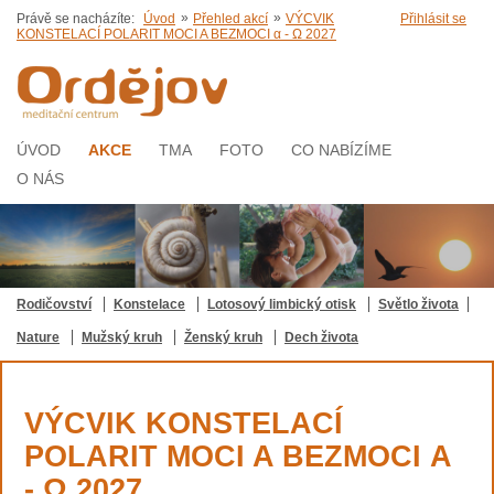
»
»
Právě se nacházíte:
Úvod
Přehled akcí
VÝCVIK
Přihlásit se
KONSTELACÍ POLARIT MOCI A BEZMOCI α - Ω 2027
ÚVOD
AKCE
TMA
FOTO
CO NABÍZÍME
O NÁS
Rodičovství
Konstelace
Lotosový limbický otisk
Světlo života
Nature
Mužský kruh
Ženský kruh
Dech života
VÝCVIK KONSTELACÍ
POLARIT MOCI A BEZMOCI Α
- Ω 2027