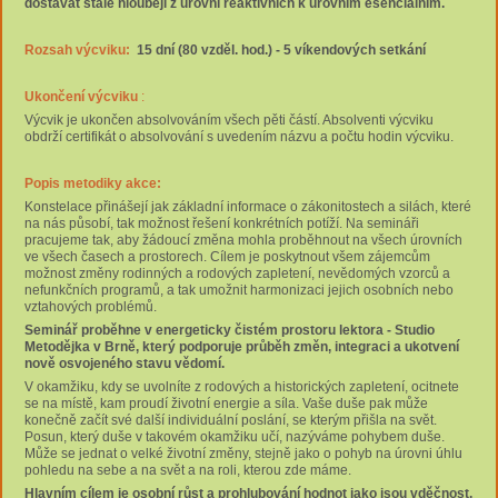
dostávat stále hlouběji z úrovní reaktivních k úrovním esenciálním.
Rozsah výcviku:
15 dní (80 vzděl. hod.) - 5 víkendových setkání
Ukončení výcviku
:
Výcvik je ukončen absolvováním všech pěti částí. Absolventi výcviku
obdrží certifikát o absolvování s uvedením názvu a počtu hodin výcviku.
Popis metodiky akce:
Konstelace přinášejí jak základní informace o zákonitostech a silách, které
na nás působí, tak možnost řešení konkrétních potíží. Na semináři
pracujeme tak, aby žádoucí změna mohla proběhnout na všech úrovních
ve všech časech a prostorech. Cílem je poskytnout všem zájemcům
možnost změny rodinných a rodových zapletení, nevědomých vzorců a
nefunkčních programů, a tak umožnit harmonizaci jejich osobních nebo
vztahových problémů.
Seminář proběhne v energeticky čistém prostoru lektora - Studio
Metodějka v Brně
, který podporuje průběh změn, integraci a ukotvení
nově osvojeného stavu vědomí.
V okamžiku, kdy se uvolníte z rodových a historických zapletení, ocitnete
se na místě, kam proudí životní energie a síla. Vaše duše pak může
konečně začít své další individuální poslání, se kterým přišla na svět.
Posun, který duše v takovém okamžiku učí, nazýváme pohybem duše.
Může se jednat o velké životní změny, stejně jako o pohyb na úrovni úhlu
pohledu na sebe a na svět a na roli, kterou zde máme.
Hlavním cílem je osobní růst a prohlubování hodnot jako jsou vděčnost,