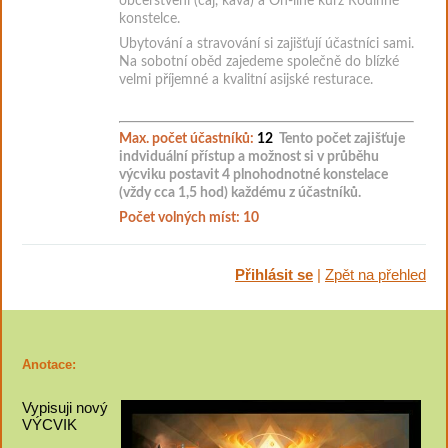
občerstvení (čaj, káva) a
On-line kurz Rodinné
konstelce.
Ubytování a stravování si zajišťují účastníci sami.
Na sobotní oběd zajedeme společně do blízké
velmi příjemné a kvalitní asijské resturace.
Max. počet účastníků:
12
Tento počet zajišťuje
indviduální přístup a možnost si v průběhu
výcviku postavit 4 plnohodnotné konstelace
(vždy cca 1,5 hod) každému z účastníků.
Počet volných míst: 10
Přihlásit se
|
Zpět na přehled
Anotace:
Vypisuji nový
VÝCVIK