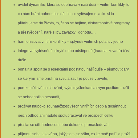
uvidět dynamiku, která se odehrává v naší duši – vnitřní konflikty, to,
co nám brání pohnout se dál, to, co vytěšujeme, a tím si to
přitahujeme do života, to, čeho se bojíme, disharmonické programy
a přesvědčení, staré sliby, závazky , dohoda,…
harmonizovat vnitřní konflikty – splynutí vnitřních polarit v jedno
integrovat vytěsněné, skryté nebo odštěpené (traumatizované) části
duše
odhalit a spojit se s esenciální podstatou naší duše – přijmout dary,
se kterými jsme přišli na svět, a začít je pouze v životě,
porozumět svému chování, svým myšlenkám a svým pocitům – učit
se nehodnotit a nesoudit,
prožívat hluboko sounáležitost všech vnitřních osob a dosáhnout
jejich odhodlání nadále spolupracovat ve prospěch celku,
přestat se cítit hodnocen nebo dokonce pronásledován.
přijmout sebe takového, jaký jsem, se vším, co ke mně patří, a prožít