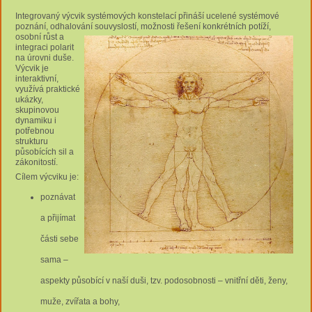
Integrovaný výcvik systémových konstelací přináší ucelené systémové
poznání, odhalování souvyslostí, možnosti řešení
konkrétních potíží,
osobní růst a
integraci polarit
na úrovni duše.
Výcvik je
interaktivní,
využívá praktické
ukázky,
skupinovou
dynamiku i
potřebnou
strukturu
působících sil a
zákonitostí.
Cílem výcviku je:
poznávat
a přijímat
části sebe
sama –
aspekty působící v naší duši, tzv. podosobnosti – vnitřní děti, ženy,
muže, zvířata a bohy,