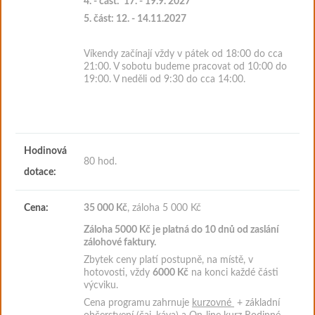
4. - část:
17. - 19.9. 2027
5. část: 12. - 14.11.2027
Víkendy začínají vždy v pátek od 18:00 do cca
21:00. V sobotu budeme pracovat od 10:00 do
19:00. V neděli od 9:30 do cca 14:00.
Hodinová
80 hod.
dotace:
Cena:
35 000 Kč
, záloha 5 000 Kč
Záloha 5000
Kč je platná do 10 dnů od zaslání
zálohové faktury
.
Zbytek ceny platí postupně, na místě, v
hotovosti, vždy
6000 Kč
na konci každé části
výcviku.
Cena programu
zahrnuje
kurzovné
+ základní