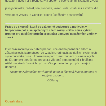
dosažení životní síly, rovnováhy a spojení s esenciálními kvalitami života
jako jsou láska, radost, síla, svoboda, vášeň, vůle, vztah, mír a vnitřní klid.
Výstupem výcviku je Certifikát o jeho úspěšném absolvování.
Práce ve skupině,
která se vzájemně podporuje a motivuje,
v
bezpečném poli a se společným cílem rozvíjí vnitřní sílu a vytváří
prostor pro úspěšný průběh procesů a ukotvení dosažených změn v
životě.
Intenzivní roční výcvik nabízí předání uceleného poznání o silách a
zákonitostech, které působí ve vztazích, rodinách, av dalších systémech
systému lidské duše. Umožní vám porozumět hlubším příčinám svých
potíží, obnovit porušenou provést a vědomé sebepoznání. Přinášíme
užitek na všech úrovních bytí pro Vás, pro minulé i pro přicházející
generaci.
„Dokud nezvědomíme nevědomé, bude to řídit náš život a budeme to
nazývat osudem.
CGJung.
Obsah akce: