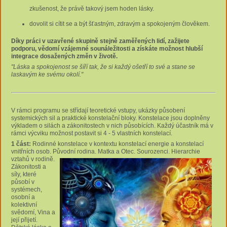
zkušenost, že právě takový jsem hoden lásky.
dovolit si cítit se a být šťastným, zdravým a spokojeným člověkem.
Díky práci v uzavřené skupině stejně zaměřených lidí, zažijete
podporu, vědomí vzájemné sounáležitosti a získáte možnost hlubší
integrace dosažených změn v životě.
"Láska a spokojenost se šíří tak, že si každý ošetří to své a stane se
laskavým ke svému okolí."
V rámci programu se střídají teoretické vstupy, ukázky působení
systemických sil a praktické konstelační bloky. Konstelace jsou doplněny
výkladem o silách a zákonitostech v nich působících. Každý účastník má v
rámci výcviku možnost postavit si 4 - 5 vlastních konstelací.
1 část:
Rodinné konstelace v kontextu konstelací energie a konstelací
vnitřních osob. Původní rodina. Matka a Otec. Sourozenci.
Hierarchie
vztahů v rodině.
Zákonitosti a
síly, které
působí v
systémech,
osobní a
kolektivní
svědomí, Vina a
její přijetí.