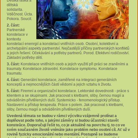
Dětská láska a
dětská
solidarita.
Vděčnost. Úcta.
Pokora. Soucit.
2. část:
Partnerské
konstelace v
kontextu
konstelací enenrgií a konstelací vnitřních osob. Osobní, kolektivní a
archetypální aspekty partnerství. Nejčastější příčiny partnerských konfliktů
a jejich řešení. Očekávání a potřeby partnerů. Porod. Efektivní rodičovství.
Základní potřeby dětí.
3. část:
Konstelace vnitřních osob a jejich využití při práci se zraněními a
traumaty. Konstelace zdravotní. Konstelace symptomu. Konstelace
traumatu.
4. část:
Generální konstelace, zaměřené na integraci generálních
konceptů a nejmocnějších částí vědomí a jejich vztahu k životu.
5. část:
Firemní a organizační konstelace. Lektorské dovednosti - práce s
klientem a se skupinami. Jak pracovat s kletbami, sliby, černou magií a
odváděním přivtělených duší. Systemicko - fenomenologický přístup.
Nastavení a přístup terapeuta. Práce s polem. Jak pracovat s kletbami,
sliby, černou magií a odváděním přivtělených duší.
Uvedená témata se budou v rámci výcviku vzájemně prolínat a
doplňovat podle toho, s jakými záměry si budou účastníci stavět
konsteůce. Doporučuji řešit to, co je aktuálně na povrchu tj. to co ve
svém současném životě vnímáte jako problém nebo osobní cíl. Ať už v
rovině fyzicky emocionální nebo mentální. Postupně se budeme