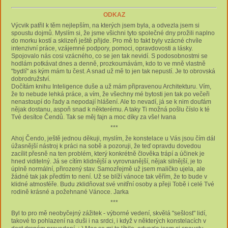
ODKAZ
Výcvik patřil k těm nejlepším, na kterých jsem byla, a odvezla jsem si
spoustu dojmů. Myslím si, že jsme všichni tyto společné dny prožili naplno
do morku kostí a sklizeň ještě přijde. Pro mě to fakt byly vzácné chvíle
intenzivní práce, vzájemné podpory, pomoci, opravdovosti a lásky.
Spojovalo nás cosi vzácného, ​​​​co se jen tak nevidí. S podosobnostmi se
hodlám potkávat dnes a denně, prozkoumávám, kdo to ve mně vlastně
"bydlí" as kým mám tu čest. A snad už mě to jen tak nepustí. Je to obrovská
dobrodružství.
Dočítám knihu Inteligence duše a už mám připravenou Architekturu. Vím,
že to nebude lehká práce, a vím, že všechny mé bytosti jen tak po večeři
nenastoupí do řady a nepodají hlášení. Ale to nevadí, já se k nim doufám
nějak dostanu, aspoň snad k některému. A taky Ti možná pošlu číslo k té
Tvé desítce Čendů. Tak se měj fajn a moc díky za vše! Ivana
***
Ahoj Čendo, ještě jednou děkuji, myslím, že konstelace u Vás jsou čím dál
úžasnější nástroj k práci na sobě a pozoruji, že teď opravdu dovedou
zacílit přesně na ten problém, který konkrétně člověka trápí a účinek je
hned viditelný. Já se cítím klidnější a vyrovnanější, nějak silnější, je to
úplně normální, přirozený stav. Samozřejmě už jsem maličko ujela, ale
žádné tak jak předtím to není. Už se blíží vánoce tak věřím, že to bude v
klidné atmosféře. Budu zklidňovat své vnitřní osoby a přeji Tobě i celé Tvé
rodině krásné a požehnané Vánoce. Jarka
***
Byl to pro mě neobyčejný zážitek - výborné vedení, skvělá "sešlost" lidí,
takové to pohlazení na duši i na srdci, i když v některých konstelacích v