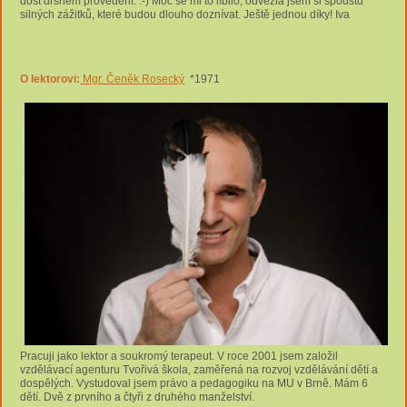
dost drsném provedení. :-) Moc se mi to líbilo, odvezla jsem si spoustu
silných zážitků, které budou dlouho doznívat. Ještě jednou díky! Iva
O lektorovi:
Mgr. Čeněk Rosecký
*1971
Pracuji jako lektor a soukromý terapeut. V roce 2001 jsem založil
vzdělávací agenturu Tvořivá škola, zaměřená na rozvoj vzdělávání dětí a
dospělých. Vystudoval jsem právo a pedagogiku na MU v Brně. Mám 6
dětí. Dvě z prvního a čtyři z druhého manželství.