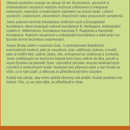
Oblasti osobního rozvoje se věnuji 20 let. Na kurzech, výcvicích a
individuálních sezeních nabízím možnost zvědomení a integrace
rodinných, rodových a historických zapletení na úrovni duše. Léčení
osobních, vztahových, zdravotních, finančních nebo pracovních symptomů.
Jsem autorem technik Konstelace vnitřních osob a Energetické
konstelace, které propojují rodinné konstelace B. Hellingera, Individuální
systém A. Wittemanna, Konstelace traumatu F. Rupperta a Karmické
konstelace. Nabízím skupinové a individuální konstelace a také práci na
fyzické úrovni technikou odarmování.
Smysl života vidím v osobním růstu. V prohlubování fraktálních
esenciálních hodnot, jako je moudrost, úcta, vděčnost, pokora, a kvalit,
jako je vnitřní klid, radost, láska, síla, schopnost se vztahovat a svoboda.
Jsme vzdělávající se duchovní bytosti toho času oděné do těla, pocitů a
mysli člověka na planetě Zemi. Uprostřed zázraku, kouzla neskutečných
rozměrů a nedozírných kvalit. Nezbývá než přijmout sebe a dar života se
vším, co k nám patří, a děkovat za příležitost být toho účasten.
Každý má zdroje, aby mohl vyřešit všechny své potíže. Každý problém má
řešení. Vše, co se nám děje, je příležitostí k růstu.