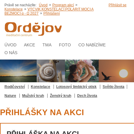
»
»
Právě se nacházíte:
Úvod
Program akcí
Přihlásit se
»
Konstelace
VÝCVIK KONSTELACÍ POLARIT MOCI A
»
BEZMOCI α - Ω 2027
Přihlášení
ÚVOD
AKCE
TMA
FOTO
CO NABÍZÍME
O NÁS
Rodičovství
Konstelace
Lotosový limbický otisk
Světlo života
Nature
Mužský kruh
Ženský kruh
Dech života
PŘIHLÁŠKY NA AKCI
PŘIHLÁŠKA NA AKCI