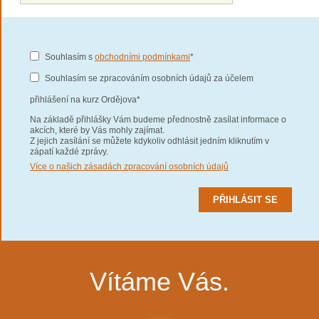
Souhlasím s
obchodními podmínkami
*
Souhlasím se zpracováním osobních údajů za účelem
přihlášení na kurz Ordějova*
Na základě přihlášky Vám budeme přednostně zasílat informace o
akcích, které by Vás mohly zajímat.
Z jejich zasílání se můžete kdykoliv odhlásit jedním kliknutím v
zápatí každé zprávy.
Více o našich zásadách zpracování osobních údajů
Vítáme Vás.