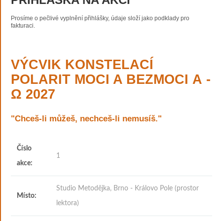
Prosíme o pečlivé vyplnění přihlášky, údaje složí jako podklady pro
fakturaci.
VÝCVIK KONSTELACÍ
POLARIT MOCI A BEZMOCI Α -
Ω 2027
"Chceš-li můžeš, nechceš-li nemusíš."
Číslo
1
akce:
Studio Metodějka, Brno - Královo Pole (prostor
Místo:
lektora)