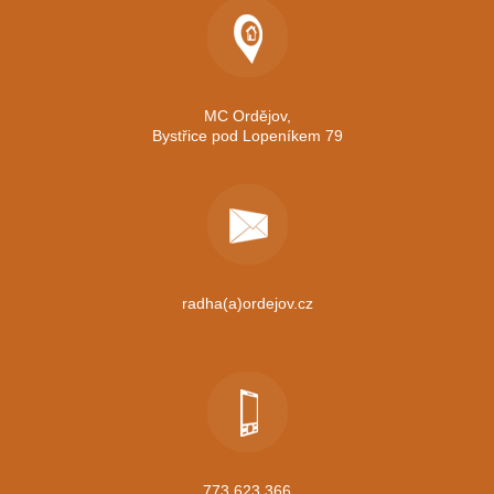
MC Ordějov,
Bystřice pod Lopeníkem 79
radha(a)ordejov.cz
773 623 366