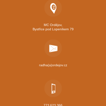
MC Ordějov,
Bystřice pod Lopeníkem 79
radha(a)ordejov.cz
773 623 366