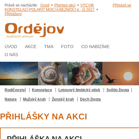
»
»
Právě se nacházíte:
Úvod
Přehled akcí
VÝCVIK
Přihlásit se
»
KONSTELACÍ POLARIT MOCI A BEZMOCI α - Ω 2027
Přihlášení
ÚVOD
AKCE
TMA
FOTO
CO NABÍZÍME
O NÁS
Rodičovství
Konstelace
Lotosový limbický otisk
Světlo života
Nature
Mužský kruh
Ženský kruh
Dech života
PŘIHLÁŠKY NA AKCI
PŘIHLÁŠKA NA AKCI