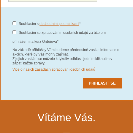
Souhlasím s
obchodními podmínkami
*
Souhlasím se zpracováním osobních údajů za účelem
přihlášení na kurz Ordějova*
Na základě přihlášky Vám budeme přednostně zasílat informace o
akcích, které by Vás mohly zajímat.
Z jejich zasílání se můžete kdykoliv odhlásit jedním kliknutím v
zápatí každé zprávy.
Více o našich zásadách zpracování osobních údajů
Vítáme Vás.