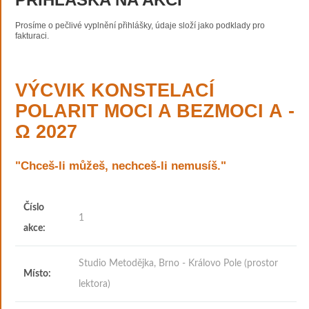
Prosíme o pečlivé vyplnění přihlášky, údaje složí jako podklady pro
fakturaci.
VÝCVIK KONSTELACÍ
POLARIT MOCI A BEZMOCI Α -
Ω 2027
"Chceš-li můžeš, nechceš-li nemusíš."
Číslo
1
akce:
Studio Metodějka, Brno - Královo Pole (prostor
Místo:
lektora)