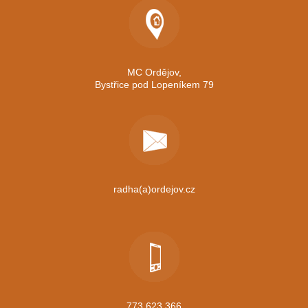
MC Ordějov,
Bystřice pod Lopeníkem 79
radha(a)ordejov.cz
773 623 366