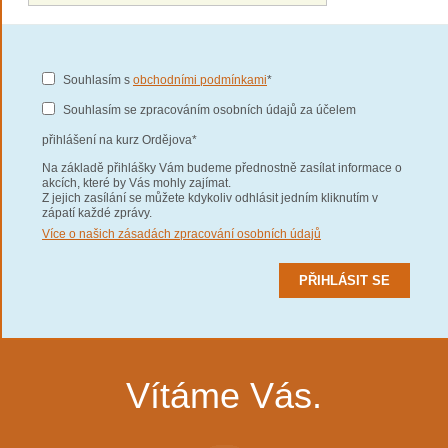
Souhlasím s
obchodními podmínkami
*
Souhlasím se zpracováním osobních údajů za účelem
přihlášení na kurz Ordějova*
Na základě přihlášky Vám budeme přednostně zasílat informace o
akcích, které by Vás mohly zajímat.
Z jejich zasílání se můžete kdykoliv odhlásit jedním kliknutím v
zápatí každé zprávy.
Více o našich zásadách zpracování osobních údajů
Vítáme Vás.