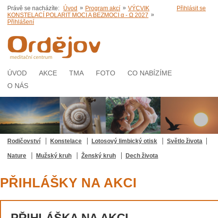
»
»
Právě se nacházíte:
Úvod
Program akcí
VÝCVIK
Přihlásit se
»
KONSTELACÍ POLARIT MOCI A BEZMOCI α - Ω 2027
Přihlášení
ÚVOD
AKCE
TMA
FOTO
CO NABÍZÍME
O NÁS
Rodičovství
Konstelace
Lotosový limbický otisk
Světlo života
Nature
Mužský kruh
Ženský kruh
Dech života
PŘIHLÁŠKY NA AKCI
PŘIHLÁŠKA NA AKCI