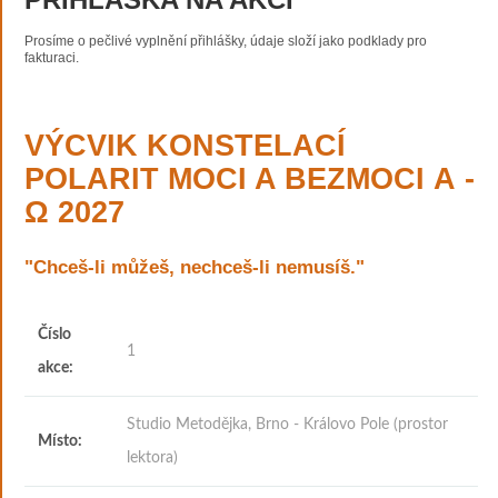
Prosíme o pečlivé vyplnění přihlášky, údaje složí jako podklady pro
fakturaci.
VÝCVIK KONSTELACÍ
POLARIT MOCI A BEZMOCI Α -
Ω 2027
"Chceš-li můžeš, nechceš-li nemusíš."
Číslo
1
akce:
Studio Metodějka, Brno - Královo Pole (prostor
Místo:
lektora)