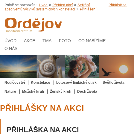
»
»
Právě se nacházíte:
Úvod
Přehled akcí
Setkání
Přihlásit se
»
absolventů výcviků systemických konstelací
Přihlášení
ÚVOD
AKCE
TMA
FOTO
CO NABÍZÍME
O NÁS
Rodičovství
Konstelace
Lotosový limbický otisk
Světlo života
Nature
Mužský kruh
Ženský kruh
Dech života
PŘIHLÁŠKY NA AKCI
PŘIHLÁŠKA NA AKCI