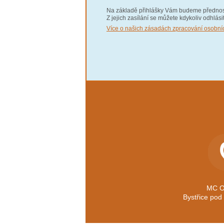
Na základě přihlášky Vám budeme přednostn
Z jejich zasílání se můžete kdykoliv odhlási
Více o našich zásadách zpracování osobní
MC O
Bystřice po