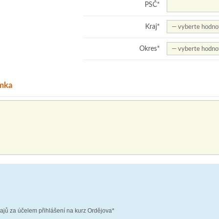
PSČ
*
Kraj
*
Okres
*
mka
jů za účelem přihlášení na kurz Ordějova*