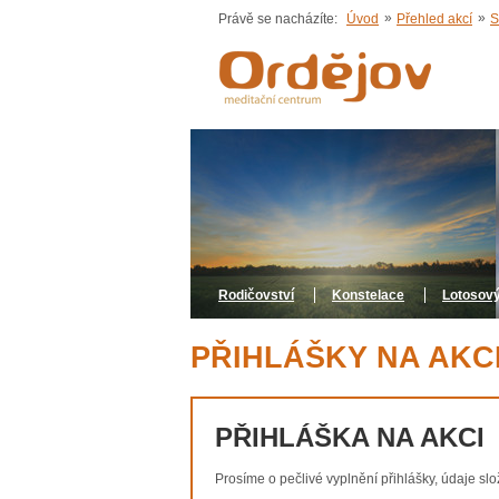
»
»
Právě se nacházíte:
Úvod
Přehled akcí
S
Rodičovství
Konstelace
Lotosový
PŘIHLÁŠKY NA AKC
PŘIHLÁŠKA NA AKCI
Prosíme o pečlivé vyplnění přihlášky, údaje slož