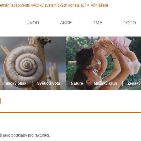
»
etkání absolventů výcviků systemických konstelací
Přihlášení
ÚVOD
AKCE
TMA
FOTO
 limbický otisk
Světlo života
Nature
Mužský kruh
Ženský
I
í jako podklady pro fakturaci.