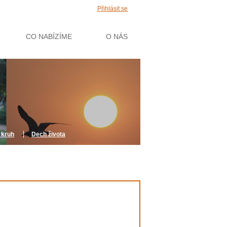
Přihlásit se
CO NABÍZÍME
O NÁS
 kruh
Dech života