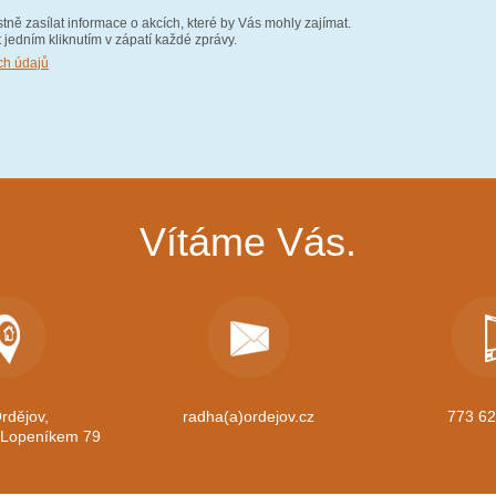
ě zasílat informace o akcích, které by Vás mohly zajímat.
t jedním kliknutím v zápatí každé zprávy.
ch údajů
Vítáme Vás.
rdějov,
radha(a)ordejov.cz
773 62
d Lopeníkem 79