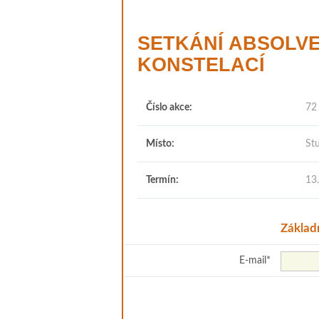
SETKÁNÍ ABSOLV
KONSTELACÍ
Číslo akce:
72
Místo:
St
Termín:
13
Základ
E-mail
*