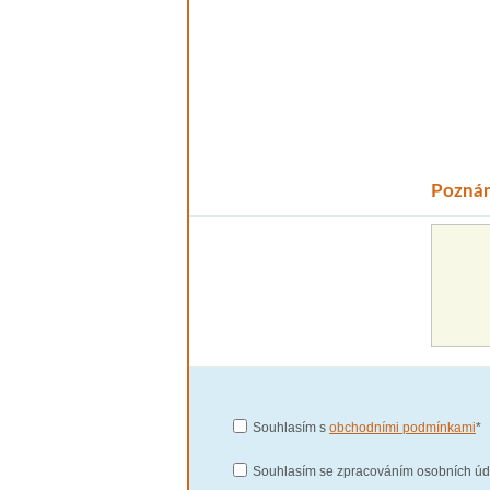
Pozná
Souhlasím s
obchodními podmínkami
*
Souhlasím se zpracováním osobních úda