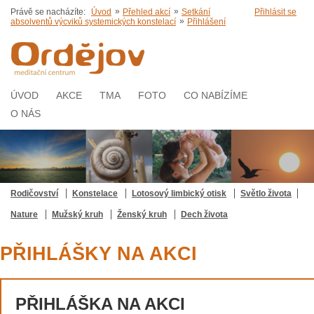
»
»
Právě se nacházíte:
Úvod
Přehled akcí
Setkání
Přihlásit se
»
absolventů výcviků systemických konstelací
Přihlášení
ÚVOD
AKCE
TMA
FOTO
CO NABÍZÍME
O NÁS
Rodičovství
Konstelace
Lotosový limbický otisk
Světlo života
Nature
Mužský kruh
Ženský kruh
Dech života
PŘIHLÁŠKY NA AKCI
PŘIHLÁŠKA NA AKCI