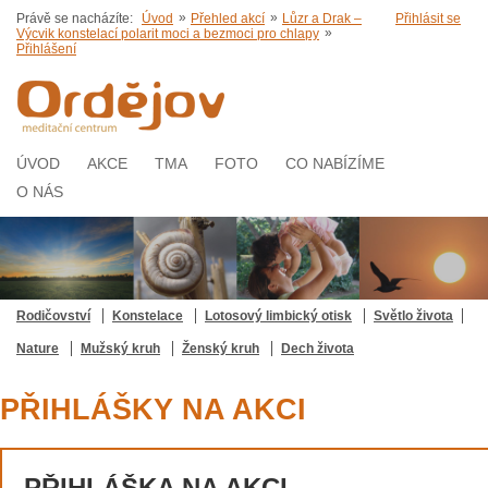
»
»
Právě se nacházíte:
Úvod
Přehled akcí
Lůzr a Drak –
Přihlásit se
»
Výcvik konstelací polarit moci a bezmoci pro chlapy
Přihlášení
ÚVOD
AKCE
TMA
FOTO
CO NABÍZÍME
O NÁS
Rodičovství
Konstelace
Lotosový limbický otisk
Světlo života
Nature
Mužský kruh
Ženský kruh
Dech života
PŘIHLÁŠKY NA AKCI
PŘIHLÁŠKA NA AKCI