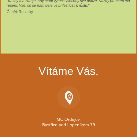
"Každý má zdroje, aby mohl vyřešit všechny své potíže. Každý problém má
řešení. Vše, co se nám děje, je příležitostí k růstu."
Čeněk Rosecký
Vítáme Vás.
MC Ordějov,
Bystřice pod Lopeníkem 79