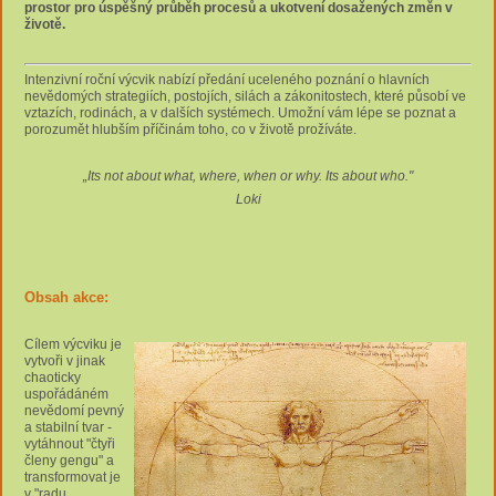
prostor pro úspěšný průběh procesů a ukotvení dosažených změn v
životě.
Intenzivní roční výcvik nabízí předání uceleného poznání o hlavních
nevědomých strategiích, postojích, silách a zákonitostech, které působí ve
vztazích, rodinách, a v dalších systémech. Umožní vám lépe se poznat a
porozumět hlubším příčinám toho, co v životě prožíváte.
„Its not about what, where, when or why. Its about who."
Loki
Obsah akce:
Cílem výcviku je
vytvoři v jinak
chaoticky
uspořádáném
nevědomí pevný
a stabilní tvar -
vytáhnout "čtyři
členy gengu" a
transformovat je
v "radu