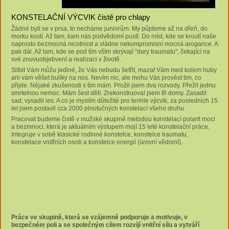
KONSTELAČNÍ VÝCVIK čistě pro chlapy
Žádné bytí se v prsa, to necháme juniorům. My půjdeme až na dřeň, do
morku kostí. Až tam, kam nás podvědomí pustí. Do míst, kde se kroutí naše
naprosto bezmocná nicotnost a vládne nekompromisní mocná arogance. A
pak dál. Až tam, kde se pod tím vším skrývají "dary traumatu", čekající na
své znuvuobjebvení a realizaci v životě.
Slíbit Vám můžu jediné, že Vás nebudu šetřit, mazat Vám med kolem huby
ani vám věšet bulíky na nos. Nevím nic, ale mohu Vás provést tím, co
přijde. Nějaké zkušenosti s tím mám. Prožil jsem dva rozvody. Přežil jednu
smrtelnou nemoc. Mám šest dětí. Zrekonstruoval jsem tři domy. Zasadil
sad, vysadil les. A co je myslím důležité pro tenhle výcvik, za posledních 15
let jsem postavil cca 2000 plnotučných konstelací všeho druhu.
Pracovat budeme čistě v mužské skupině metodou konstelací polarit moci
a bezmnoci, která je aktuálním výstupem mojí 15 leté konstelační práce.
Integruje v sobě klasické rodinné konstelce, konstelce traumatu,
konstelace vnitřních osob a konstelce energií (úrovní vědomí).
Práce ve skupině,
která se vzájemně podporuje a motivuje,
v
bezpečném poli a se společným cílem rozvíjí vnitřní sílu a vytváří