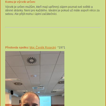
Komu je výcvik určen:
Výcvik je určen mužům, kteří mají upřímný zájem poznat své světlé a
stinné stránky. Není pro každého. Ideální je pokud už máte aspoň něco za
sebou. Ale přijít mohu i úplní začátečníci.
Předseda spolku:
Mgr. Čeněk Rosecký
*1971