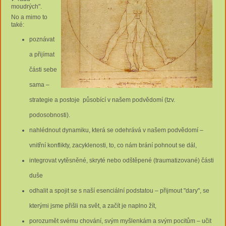
moudrých".
No a mimo to
také:
poznávat
a přijímat
části sebe
sama –
strategie a postoje působící v našem podvědomí (tzv.
podosobnosti).
nahlédnout dynamiku, která se odehrává v našem podvědomí –
vnitřní konflikty, zacyklenosti, to, co nám brání pohnout se dál,
integrovat vytěsněné, skryté nebo odštěpené (traumatizované) části
duše
odhalit a spojit se s naší esenciální podstatou – přijmout "dary", se
kterými jsme přišli na svět, a začít je naplno žít,
porozumět svému chování, svým myšlenkám a svým pocitům – učit