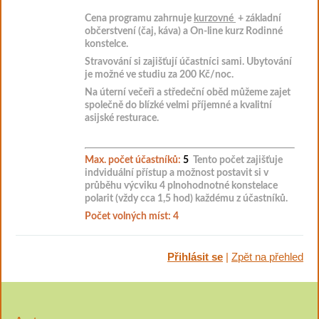
Cena programu zahrnuje
kurzovné
+ základní
občerstvení (čaj, káva) a
On-line kurz Rodinné
konstelce.
Stravování si zajišťují účastníci sami. Ubytování
je možné ve studiu za 200 Kč/noc.
Na úterní večeři a středeční oběd můžeme zajet
společně do blízké velmi příjemné a kvalitní
asijské resturace.
Max. počet účastníků:
5
Tento počet zajišťuje
indviduální přístup a možnost postavit
si v
průběhu výcviku
4 plnohodnotné konstelace
polarit (vždy cca 1,5 hod) každému z účastníků.
Počet volných míst: 4
Přihlásit se
|
Zpět na přehled