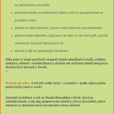
se nehodnotit a nesoudit,
prožívat hluboko sounáležitost s lidmi a učit se spolupracovat ve
prospěch celku,
přestat se cítit hodnocen, souzen nebo dokonce pronásledován.
přijmout sebe takového, jaký jsem, se vším, co ke mně patří, a prožít
zkušenost, že právě takový jsem ok.
dovolit si cítit se spokojeným člověkem.
Díky práci v malé uzavřené skupině stejně naladěných mužů, zažijete
podporu, vědomí sounáležitosti a získáte tak možnost hlubší integrace
dosažených posunů v životě.
""
Rozsah výcviku:
8
dní (40 vzděl. hod.) - 4 setkání + podle zájmu jedna
potní chýše (není v ceně)
Seminář proběhne u mě ve Studiu Metodějka v Brně
, které je
nakalibrované, a tak aby podporovolo záměry všech účastníků, jejich
integraci a ukotvení nově osvojeného stavu vědomí.