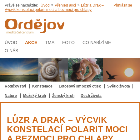
»
»
Právě se nacházíte:
Úvod
Přehled akcí
Lůzr a Drak –
Přihlásit se
Výcvik konstelací polarit moci a bezmoci pro chlapy
ÚVOD
AKCE
TMA
FOTO
CO NABÍZÍME
O NÁS
Rodičovství
Konstelace
Lotosový limbický otisk
Světlo života
Nature
Mužský kruh
Ženský kruh
Dech života
LŮZR A DRAK – VÝCVIK
KONSTELACÍ POLARIT MOCI
A BEZMOCI PRO CHLAPY