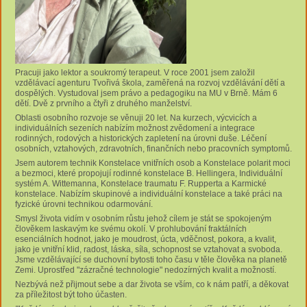
Pracuji jako lektor a soukromý terapeut. V roce 2001 jsem založil
vzdělávací agenturu Tvořivá škola, zaměřená na rozvoj vzdělávání dětí a
dospělých. Vystudoval jsem právo a pedagogiku na MU v Brně. Mám 6
dětí. Dvě z prvního a čtyři z druhého manželství.
Oblasti osobního rozvoje se věnuji 20 let. Na kurzech, výcvicích a
individuálních sezeních nabízím možnost zvědomení a integrace
rodinných, rodových a historických zapletení na úrovni duše. Léčení
osobních, vztahových, zdravotních, finančních nebo pracovních symptomů.
Jsem autorem technik Konstelace vnitřních osob a Konstelace polarit moci
a bezmoci, které propojují rodinné konstelace B. Hellingera, Individuální
systém A. Wittemanna, Konstelace traumatu F. Rupperta a Karmické
konstelace. Nabízím skupinové a individuální konstelace a také práci na
fyzické úrovni technikou odarmování.
Smysl života vidím v osobním růstu jehož cílem je stát se spokojeným
člověkem laskavým ke svému okolí. V prohlubování fraktálních
esenciálních hodnot, jako je moudrost, úcta, vděčnost, pokora, a kvalit,
jako je vnitřní klid, radost, láska, síla, schopnost se vztahovat a svoboda.
Jsme vzdělávající se duchovní bytosti toho času v těle člověka na planetě
Zemi. Uprostřed "zázračné technologie" nedozírných kvalit a možností.
Nezbývá než přijmout sebe a dar života se vším, co k nám patří, a děkovat
za příležitost být toho účasten.