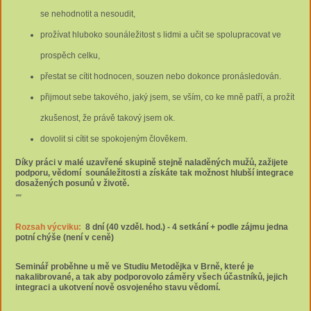
se nehodnotit a nesoudit,
prožívat hluboko sounáležitost s lidmi a učit se spolupracovat ve
prospěch celku,
přestat se cítit hodnocen, souzen nebo dokonce pronásledován.
přijmout sebe takového, jaký jsem, se vším, co ke mně patří, a prožít
zkušenost, že právě takový jsem ok.
dovolit si cítit se spokojeným člověkem.
Díky práci v malé uzavřené skupině stejně naladěných mužů, zažijete
podporu, vědomí sounáležitosti a získáte tak možnost hlubší integrace
dosažených posunů v životě.
""
Rozsah výcviku:
8
dní (40 vzděl. hod.) - 4 setkání + podle zájmu jedna
potní chýše (není v ceně)
Seminář proběhne u mě ve Studiu Metodějka v Brně
, které je
nakalibrované, a tak aby podporovolo záměry všech účastníků, jejich
integraci a ukotvení nově osvojeného stavu vědomí.