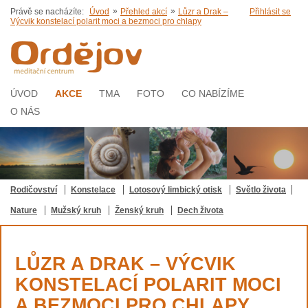
»
»
Právě se nacházíte:
Úvod
Přehled akcí
Lůzr a Drak –
Přihlásit se
Výcvik konstelací polarit moci a bezmoci pro chlapy
ÚVOD
AKCE
TMA
FOTO
CO NABÍZÍME
O NÁS
Rodičovství
Konstelace
Lotosový limbický otisk
Světlo života
Nature
Mužský kruh
Ženský kruh
Dech života
LŮZR A DRAK – VÝCVIK
KONSTELACÍ POLARIT MOCI
A BEZMOCI PRO CHLAPY