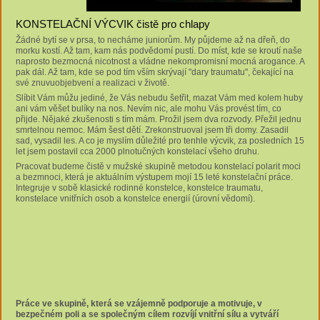
KONSTELAČNÍ VÝCVIK čistě pro chlapy
Žádné bytí se v prsa, to necháme juniorům. My půjdeme až na dřeň, do
morku kostí. Až tam, kam nás podvědomí pustí. Do míst, kde se kroutí naše
naprosto bezmocná nicotnost a vládne nekompromisní mocná arogance. A
pak dál. Až tam, kde se pod tím vším skrývají "dary traumatu", čekající na
své znuvuobjebvení a realizaci v životě.
Slíbit Vám můžu jediné, že Vás nebudu šetřit, mazat Vám med kolem huby
ani vám věšet bulíky na nos. Nevím nic, ale mohu Vás provést tím, co
přijde. Nějaké zkušenosti s tím mám. Prožil jsem dva rozvody. Přežil jednu
smrtelnou nemoc. Mám šest dětí. Zrekonstruoval jsem tři domy. Zasadil
sad, vysadil les. A co je myslím důležité pro tenhle výcvik, za posledních 15
let jsem postavil cca 2000 plnotučných konstelací všeho druhu.
Pracovat budeme čistě v mužské skupině metodou konstelací polarit moci
a bezmnoci, která je aktuálním výstupem mojí 15 leté konstelační práce.
Integruje v sobě klasické rodinné konstelce, konstelce traumatu,
konstelace vnitřních osob a konstelce energií (úrovní vědomí).
Práce ve skupině,
která se vzájemně podporuje a motivuje,
v
bezpečném poli a se společným cílem rozvíjí vnitřní sílu a vytváří