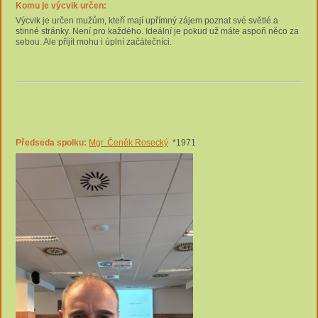
Komu je výcvik určen:
Výcvik je určen mužům, kteří mají upřímný zájem poznat své světlé a
stinné stránky. Není pro každého. Ideální je pokud už máte aspoň něco za
sebou. Ale přijít mohu i úplní začátečníci.
Předseda spolku:
Mgr. Čeněk Rosecký
*1971