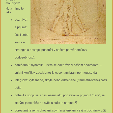
moudrých".
No a mimo to
také:
poznávat
a přijímat
části sebe
sama –
strategie a postoje působící v našem podvědomí (tzv.
podosobnosti).
nahlédnout dynamiku, která se odehrává v našem podvědomí –
vnitřní konflikty, zacyklenosti, to, co nám brání pohnout se dál,
integrovat vytěsněné, skryté nebo odštěpené (traumatizované) části
duše
odhalit a spojit se s naší esenciální podstatou – přijmout "dary", se
kterými jsme přišli na svět, a začít je naplno žít,
porozumět svému chování, svým myšlenkám a svým pocitům – učit