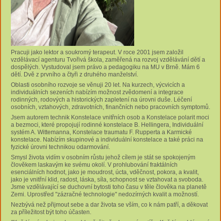
Pracuji jako lektor a soukromý terapeut. V roce 2001 jsem založil
vzdělávací agenturu Tvořivá škola, zaměřená na rozvoj vzdělávání dětí a
dospělých. Vystudoval jsem právo a pedagogiku na MU v Brně. Mám 6
dětí. Dvě z prvního a čtyři z druhého manželství.
Oblasti osobního rozvoje se věnuji 20 let. Na kurzech, výcvicích a
individuálních sezeních nabízím možnost zvědomení a integrace
rodinných, rodových a historických zapletení na úrovni duše. Léčení
osobních, vztahových, zdravotních, finančních nebo pracovních symptomů.
Jsem autorem technik Konstelace vnitřních osob a Konstelace polarit moci
a bezmoci, které propojují rodinné konstelace B. Hellingera, Individuální
systém A. Wittemanna, Konstelace traumatu F. Rupperta a Karmické
konstelace. Nabízím skupinové a individuální konstelace a také práci na
fyzické úrovni technikou odarmování.
Smysl života vidím v osobním růstu jehož cílem je stát se spokojeným
člověkem laskavým ke svému okolí. V prohlubování fraktálních
esenciálních hodnot, jako je moudrost, úcta, vděčnost, pokora, a kvalit,
jako je vnitřní klid, radost, láska, síla, schopnost se vztahovat a svoboda.
Jsme vzdělávající se duchovní bytosti toho času v těle člověka na planetě
Zemi. Uprostřed "zázračné technologie" nedozírných kvalit a možností.
Nezbývá než přijmout sebe a dar života se vším, co k nám patří, a děkovat
za příležitost být toho účasten.