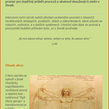
prostor pro úspěšný průběh procesů a ukotvení dosažených změn v
životě.
Intenzivní roční výcvik nabízí předání uceleného poznání o hlavních
nevědomých strategiích, postojích, silách a zákonitostech, které působí ve
vztazích, rodinách, a v dalších systémech. Umožní vám lépe se poznat a
porozumět hlubším příčinám toho, co v životě prožíváte.
„Its not about what, where, when or why. Its about who."
Loki
Obsah akce:
Cílem výcviku je
vytvoři v jinak
chaoticky
uspořádáném
nevědomí pevný
a stabilní tvar -
vytáhnout "čtyři
členy gengu" a
transformovat je
v "radu