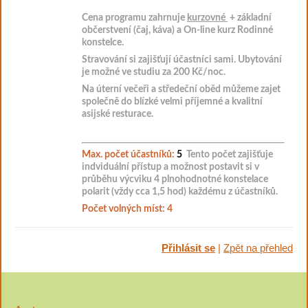
Cena programu zahrnuje
kurzovné
+ základní
občerstvení (čaj, káva) a
On-line kurz Rodinné
konstelce.
Stravování si zajišťují účastníci sami. Ubytování
je možné ve studiu za 200 Kč/noc.
Na úterní večeři a středeční oběd můžeme zajet
společně do blízké velmi příjemné a kvalitní
asijské resturace.
Max. počet účastníků:
5
Tento počet zajišťuje
indviduální přístup a možnost postavit
si v
průběhu výcviku
4 plnohodnotné konstelace
polarit (vždy cca 1,5 hod) každému z účastníků.
Počet volných míst: 4
Přihlásit se
|
Zpět na přehled