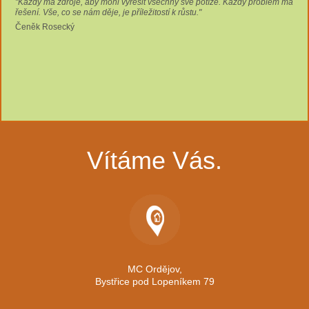
"Každý má zdroje, aby mohl vyřešit všechny své potíže. Každý problém má
řešení. Vše, co se nám děje, je příležitostí k růstu."
Čeněk Rosecký
Vítáme Vás.
MC Ordějov,
Bystřice pod Lopeníkem 79