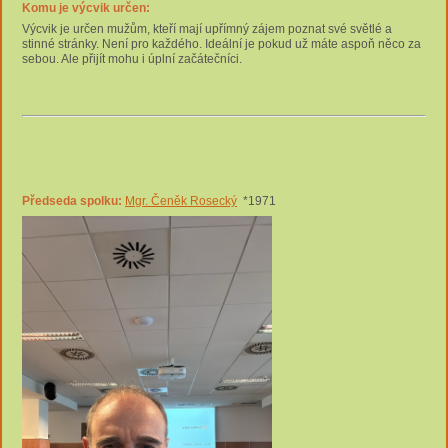
Komu je výcvik určen:
Výcvik je určen mužům, kteří mají upřímný zájem poznat své světlé a
stinné stránky. Není pro každého. Ideální je pokud už máte aspoň něco za
sebou. Ale přijít mohu i úplní začátečníci.
Předseda spolku:
Mgr. Čeněk Rosecký
*1971