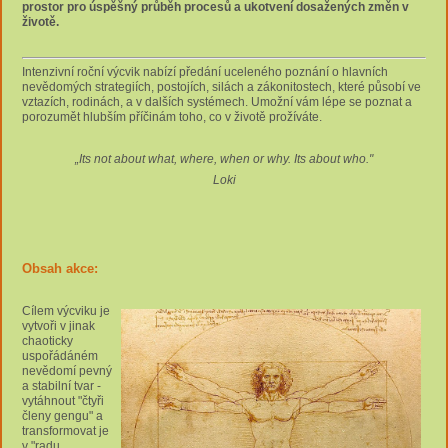
prostor pro úspěšný průběh procesů a ukotvení dosažených změn v
životě.
Intenzivní roční výcvik nabízí předání uceleného poznání o hlavních
nevědomých strategiích, postojích, silách a zákonitostech, které působí ve
vztazích, rodinách, a v dalších systémech. Umožní vám lépe se poznat a
porozumět hlubším příčinám toho, co v životě prožíváte.
„Its not about what, where, when or why. Its about who."
Loki
Obsah akce:
Cílem výcviku je
vytvoři v jinak
chaoticky
uspořádáném
nevědomí pevný
a stabilní tvar -
vytáhnout "čtyři
členy gengu" a
transformovat je
v "radu