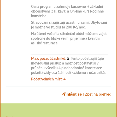
Cena programu zahrnuje
kurzovné
+ základní
občerstvení (čaj, káva) a
On-line kurz Rodinné
konstelce.
Stravování si zajišťují účastníci sami. Ubytování
je možné ve studiu za 200 Kč/noc.
Na úterní večeři a středeční oběd můžeme zajet
společně do blízké velmi příjemné a kvalitní
asijské resturace.
Max. počet účastníků:
5
Tento počet zajišťuje
indviduální přístup a možnost postavit
si v
průběhu výcviku
4 plnohodnotné konstelace
polarit (vždy cca 1,5 hod) každému z účastníků.
Počet volných míst: 4
Přihlásit se
|
Zpět na přehled