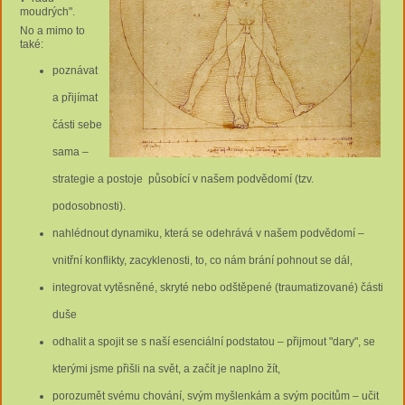
moudrých".
No a mimo to
také:
poznávat
a přijímat
části sebe
sama –
strategie a postoje působící v našem podvědomí (tzv.
podosobnosti).
nahlédnout dynamiku, která se odehrává v našem podvědomí –
vnitřní konflikty, zacyklenosti, to, co nám brání pohnout se dál,
integrovat vytěsněné, skryté nebo odštěpené (traumatizované) části
duše
odhalit a spojit se s naší esenciální podstatou – přijmout "dary", se
kterými jsme přišli na svět, a začít je naplno žít,
porozumět svému chování, svým myšlenkám a svým pocitům – učit