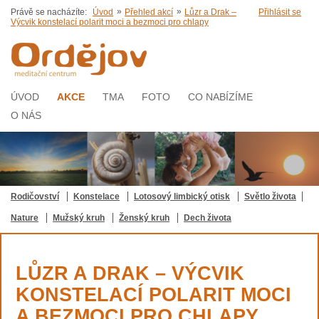
»
»
Právě se nacházíte:
Úvod
Přehled akcí
Lůzr a Drak –
Přihlásit se
Výcvik konstelací polarit moci a bezmoci pro chlapy
ÚVOD
AKCE
TMA
FOTO
CO NABÍZÍME
O NÁS
Rodičovství
Konstelace
Lotosový limbický otisk
Světlo života
Nature
Mužský kruh
Ženský kruh
Dech života
LŮZR A DRAK – VÝCVIK
KONSTELACÍ POLARIT MOCI
A BEZMOCI PRO CHLAPY