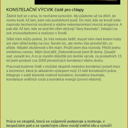
KONSTELAČNÍ VÝCVIK čistě pro chlapy
Žádné bytí se v prsa, to necháme juniorům. My půjdeme až na dřeň, do
morku kostí. Až tam, kam nás podvědomí pustí. Do míst, kde se kroutí naše
naprosto bezmocná nicotnost a vládne nekompromisní mocná arogance. A
pak dál. Až tam, kde se pod tím vším skrývají "dary traumatu", čekající na
své znuvuobjebvení a realizaci v životě.
Slíbit Vám můžu jediné, že Vás nebudu šetřit, mazat Vám med kolem huby
ani vám věšet bulíky na nos. Nevím nic, ale mohu Vás provést tím, co
přijde. Nějaké zkušenosti s tím mám. Prožil jsem dva rozvody. Přežil jednu
smrtelnou nemoc. Mám šest dětí. Zrekonstruoval jsem tři domy. Zasadil
sad, vysadil les. A co je myslím důležité pro tenhle výcvik, za posledních 15
let jsem postavil cca 2000 plnotučných konstelací všeho druhu.
Pracovat budeme čistě v mužské skupině metodou konstelací polarit moci
a bezmnoci, která je aktuálním výstupem mojí 15 leté konstelační práce.
Integruje v sobě klasické rodinné konstelce, konstelce traumatu,
konstelace vnitřních osob a konstelce energií (úrovní vědomí).
Práce ve skupině,
která se vzájemně podporuje a motivuje,
v
bezpečném poli a se společným cílem rozvíjí vnitřní sílu a vytváří