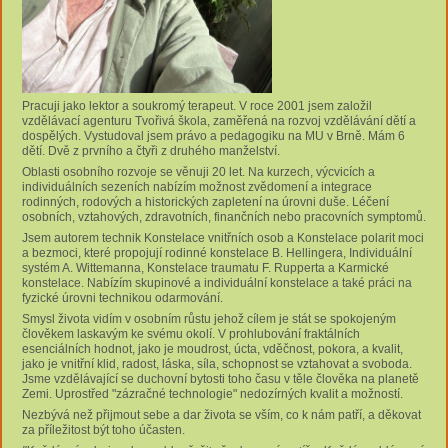
Pracuji jako lektor a soukromý terapeut. V roce 2001 jsem založil
vzdělávací agenturu Tvořivá škola, zaměřená na rozvoj vzdělávání dětí a
dospělých. Vystudoval jsem právo a pedagogiku na MU v Brně. Mám 6
dětí. Dvě z prvního a čtyři z druhého manželství.
Oblasti osobního rozvoje se věnuji 20 let. Na kurzech, výcvicích a
individuálních sezeních nabízím možnost zvědomení a integrace
rodinných, rodových a historických zapletení na úrovni duše. Léčení
osobních, vztahových, zdravotních, finančních nebo pracovních symptomů.
Jsem autorem technik Konstelace vnitřních osob a Konstelace polarit moci
a bezmoci, které propojují rodinné konstelace B. Hellingera, Individuální
systém A. Wittemanna, Konstelace traumatu F. Rupperta a Karmické
konstelace. Nabízím skupinové a individuální konstelace a také práci na
fyzické úrovni technikou odarmování.
Smysl života vidím v osobním růstu jehož cílem je stát se spokojeným
člověkem laskavým ke svému okolí. V prohlubování fraktálních
esenciálních hodnot, jako je moudrost, úcta, vděčnost, pokora, a kvalit,
jako je vnitřní klid, radost, láska, síla, schopnost se vztahovat a svoboda.
Jsme vzdělávající se duchovní bytosti toho času v těle člověka na planetě
Zemi. Uprostřed "zázračné technologie" nedozírných kvalit a možností.
Nezbývá než přijmout sebe a dar života se vším, co k nám patří, a děkovat
za příležitost být toho účasten.