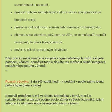
se nehodnotit a nesoudit,
prožívat hluboko sounáležitost s lidmi a učit se spolupracovat ve
prospěch celku,
přestat se cítit hodnocen, souzen nebo dokonce pronásledován.
přijmout sebe takového, jaký jsem, se vším, co ke mně patří, a prožít
zkušenost, že právě takový jsem ok.
dovolit si cítit se spokojeným člověkem.
Díky práci v malé uzavřené skupině stejně naladěných mužů, zažijete
podporu, vědomí sounáležitosti a získáte tak možnost hlubší integrace
dosažených posunů v životě.
""
Rozsah výcviku:
8
dní (40 vzděl. hod.) - 4 setkání + podle zájmu jedna
potní chýše (není v ceně)
Seminář proběhne u mě ve Studiu Metodějka v Brně
, které je
nakalibrované, a tak aby podporovolo záměry všech účastníků, jejich
integraci a ukotvení nově osvojeného stavu vědomí.