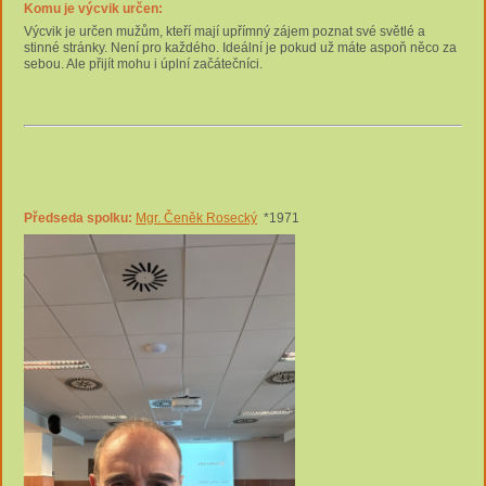
Komu je výcvik určen:
Výcvik je určen mužům, kteří mají upřímný zájem poznat své světlé a
stinné stránky. Není pro každého. Ideální je pokud už máte aspoň něco za
sebou. Ale přijít mohu i úplní začátečníci.
Předseda spolku:
Mgr. Čeněk Rosecký
*1971