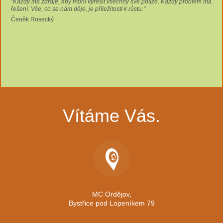
"Každý má zdroje, aby mohl vyřešit všechny své potíže. Každý problém má
řešení. Vše, co se nám děje, je příležitostí k růstu."
Čeněk Rosecký
Vítáme Vás.
MC Ordějov,
Bystřice pod Lopeníkem 79