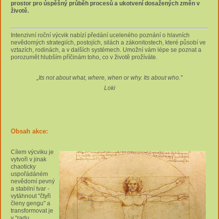
prostor pro úspěšný průběh procesů a ukotvení dosažených změn v
životě.
Intenzivní roční výcvik nabízí předání uceleného poznání o hlavních
nevědomých strategiích, postojích, silách a zákonitostech, které působí ve
vztazích, rodinách, a v dalších systémech. Umožní vám lépe se poznat a
porozumět hlubším příčinám toho, co v životě prožíváte.
„Its not about what, where, when or why. Its about who."
Loki
Obsah akce:
Cílem výcviku je
vytvoři v jinak
chaoticky
uspořádáném
nevědomí pevný
a stabilní tvar -
vytáhnout "čtyři
členy gengu" a
transformovat je
v "radu