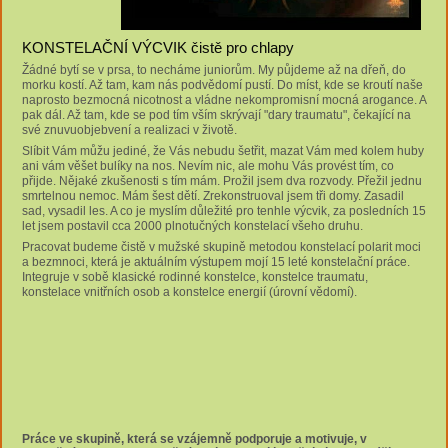
KONSTELAČNÍ VÝCVIK čistě pro chlapy
Žádné bytí se v prsa, to necháme juniorům. My půjdeme až na dřeň, do
morku kostí. Až tam, kam nás podvědomí pustí. Do míst, kde se kroutí naše
naprosto bezmocná nicotnost a vládne nekompromisní mocná arogance. A
pak dál. Až tam, kde se pod tím vším skrývají "dary traumatu", čekající na
své znuvuobjebvení a realizaci v životě.
Slíbit Vám můžu jediné, že Vás nebudu šetřit, mazat Vám med kolem huby
ani vám věšet bulíky na nos. Nevím nic, ale mohu Vás provést tím, co
přijde. Nějaké zkušenosti s tím mám. Prožil jsem dva rozvody. Přežil jednu
smrtelnou nemoc. Mám šest dětí. Zrekonstruoval jsem tři domy. Zasadil
sad, vysadil les. A co je myslím důležité pro tenhle výcvik, za posledních 15
let jsem postavil cca 2000 plnotučných konstelací všeho druhu.
Pracovat budeme čistě v mužské skupině metodou konstelací polarit moci
a bezmnoci, která je aktuálním výstupem mojí 15 leté konstelační práce.
Integruje v sobě klasické rodinné konstelce, konstelce traumatu,
konstelace vnitřních osob a konstelce energií (úrovní vědomí).
Práce ve skupině,
která se vzájemně podporuje a motivuje,
v