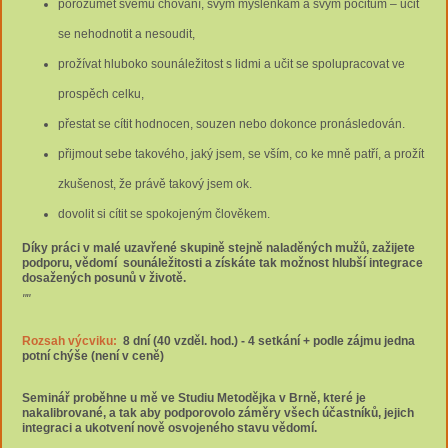
porozumět svému chování, svým myšlenkám a svým pocitům – učit
se nehodnotit a nesoudit,
prožívat hluboko sounáležitost s lidmi a učit se spolupracovat ve
prospěch celku,
přestat se cítit hodnocen, souzen nebo dokonce pronásledován.
přijmout sebe takového, jaký jsem, se vším, co ke mně patří, a prožít
zkušenost, že právě takový jsem ok.
dovolit si cítit se spokojeným člověkem.
Díky práci v malé uzavřené skupině stejně naladěných mužů, zažijete
podporu, vědomí sounáležitosti a získáte tak možnost hlubší integrace
dosažených posunů v životě.
""
Rozsah výcviku:
8
dní (40 vzděl. hod.) - 4 setkání + podle zájmu jedna
potní chýše (není v ceně)
Seminář proběhne u mě ve Studiu Metodějka v Brně
, které je
nakalibrované, a tak aby podporovolo záměry všech účastníků, jejich
integraci a ukotvení nově osvojeného stavu vědomí.