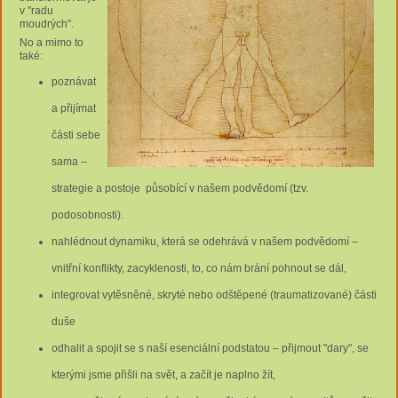
v "radu
moudrých".
No a mimo to
také:
poznávat
a přijímat
části sebe
sama –
strategie a postoje působící v našem podvědomí (tzv.
podosobnosti).
nahlédnout dynamiku, která se odehrává v našem podvědomí –
vnitřní konflikty, zacyklenosti, to, co nám brání pohnout se dál,
integrovat vytěsněné, skryté nebo odštěpené (traumatizované) části
duše
odhalit a spojit se s naší esenciální podstatou – přijmout "dary", se
kterými jsme přišli na svět, a začít je naplno žít,