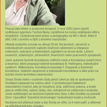
Pracuji jako lektor a soukromý terapeut. V roce 2001 jsem založil
vzdělávací agenturu Tvořivá škola, zaměřená na rozvoj vzdělávání dětí a
dospělých. Vystudoval jsem právo a pedagogiku na MU v Brně. Mám 6
dětí. Dvě z prvního a čtyři z druhého manželství.
Oblasti osobního rozvoje se věnuji 20 let. Na kurzech, výcvicích a
individuálních sezeních nabízím možnost zvědomení a integrace
rodinných, rodových a historických zapletení na úrovni duše. Léčení
osobních, vztahových, zdravotních, finančních nebo pracovních symptomů.
Jsem autorem technik Konstelace vnitřních osob a Konstelace polarit moci
a bezmoci, které propojují rodinné konstelace B. Hellingera, Individuální
systém A. Wittemanna, Konstelace traumatu F. Rupperta a Karmické
konstelace. Nabízím skupinové a individuální konstelace a také práci na
fyzické úrovni technikou odarmování.
Smysl života vidím v osobním růstu jehož cílem je stát se spokojeným
člověkem laskavým ke svému okolí. V prohlubování fraktálních
esenciálních hodnot, jako je moudrost, úcta, vděčnost, pokora, a kvalit,
jako je vnitřní klid, radost, láska, síla, schopnost se vztahovat a svoboda.
Jsme vzdělávající se duchovní bytosti toho času v těle člověka na planetě
Zemi. Uprostřed "zázračné technologie" nedozírných kvalit a možností.
Nezbývá než přijmout sebe a dar života se vším, co k nám patří, a děkovat
za příležitost být toho účasten.