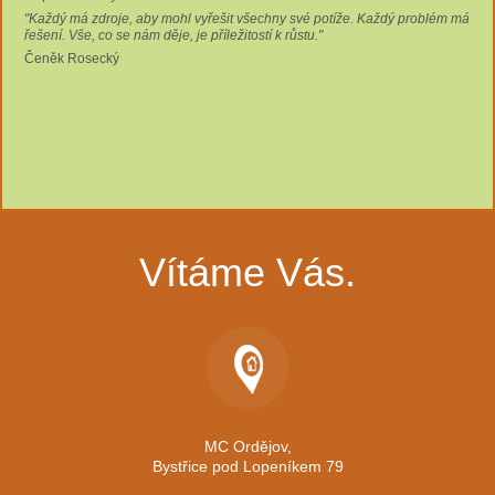
"Každý má zdroje, aby mohl vyřešit všechny své potíže. Každý problém má
řešení. Vše, co se nám děje, je příležitostí k růstu."
Čeněk Rosecký
Vítáme Vás.
MC Ordějov,
Bystřice pod Lopeníkem 79