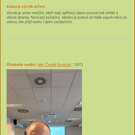
Komu je výcvik určen:
Výcvik je určen mužům, kteří mají upřímný zájem poznat své světlé a
stinné stránky. Není pro každého. Ideální je pokud už máte aspoň něco za
sebou. Ale přijít mohu i úplní začátečníci.
Předseda spolku:
Mgr. Čeněk Rosecký
*1971