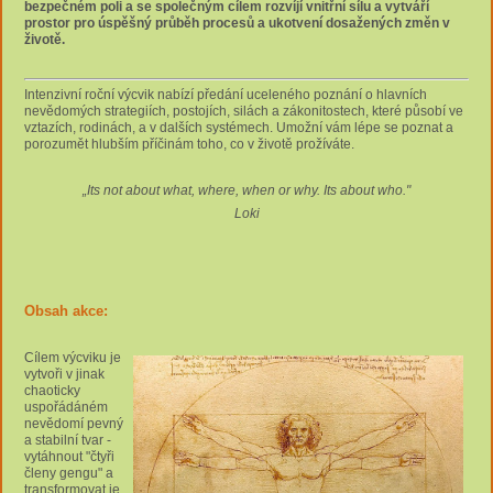
bezpečném poli a se společným cílem rozvíjí vnitřní sílu a vytváří
prostor pro úspěšný průběh procesů a ukotvení dosažených změn v
životě.
Intenzivní roční výcvik nabízí předání uceleného poznání o hlavních
nevědomých strategiích, postojích, silách a zákonitostech, které působí ve
vztazích, rodinách, a v dalších systémech. Umožní vám lépe se poznat a
porozumět hlubším příčinám toho, co v životě prožíváte.
„Its not about what, where, when or why. Its about who."
Loki
Obsah akce:
Cílem výcviku je
vytvoři v jinak
chaoticky
uspořádáném
nevědomí pevný
a stabilní tvar -
vytáhnout "čtyři
členy gengu" a
transformovat je