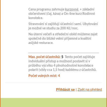
Cena programu zahrnuje
kurzovné
+ základní
občerstvení (čaj, káva) a
On-line kurz Rodinné
konstelce.
Stravování si zajišťují účastníci sami. Ubytování
je možné ve studiu za 200 Kč/noc.
Na úterní večeři a středeční oběd můžeme zajet
společně do blízké velmi příjemné a kvalitní
asijské resturace.
Max. počet účastníků:
5
Tento počet zajišťuje
indviduální přístup a možnost postavit
si v
průběhu výcviku
4 plnohodnotné konstelace
polarit (vždy cca 1,5 hod) každému z účastníků.
Počet volných míst: 4
Přihlásit se
|
Zpět na přehled