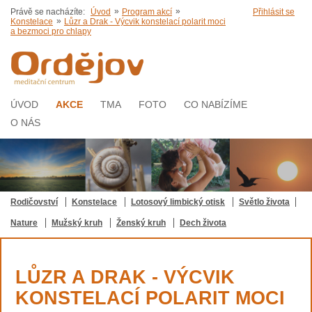
»
»
Právě se nacházíte:
Úvod
Program akcí
Přihlásit se
»
Konstelace
Lůzr a Drak - Výcvik konstelací polarit moci
a bezmoci pro chlapy
ÚVOD
AKCE
TMA
FOTO
CO NABÍZÍME
O NÁS
Rodičovství
Konstelace
Lotosový limbický otisk
Světlo života
Nature
Mužský kruh
Ženský kruh
Dech života
LŮZR A DRAK - VÝCVIK
KONSTELACÍ POLARIT MOCI