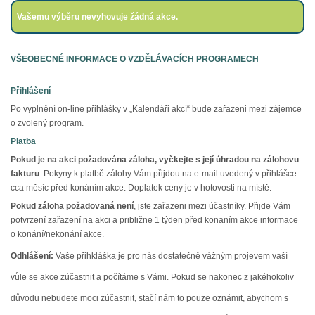
Vašemu výběru nevyhovuje žádná akce.
VŠEOBECNÉ INFORMACE O VZDĚLÁVACÍCH PROGRAMECH
Přihlášení
Po vyplnění on-line přihlášky v „Kalendáři akcí“ bude zařazeni mezi zájemce
o zvolený program.
Platba
Pokud je na akci požadována záloha,
vyčkejte s její úhradou na zálohovu
fakturu
. Pokyny k platbě zálohy Vám přijdou na e-mail uvedený v přihlášce
cca měsíc před konáním akce. Doplatek ceny je v hotovosti na místě.
Pokud záloha požadovaná není
, jste zařazeni mezi účastníky. Přijde Vám
potvrzení zařazení na akci a približne 1 týden před konaním akce informace
o konání/nekonání akce.
Odhlášení:
Vaše přihkláška je pro nás dostatečně vážným projevem vaší
vůle se akce zúčastnit a počítáme s Vámi. Pokud se nakonec z jakéhokoliv
důvodu nebudete moci zúčastnit, stačí nám to pouze oznámit, abychom s