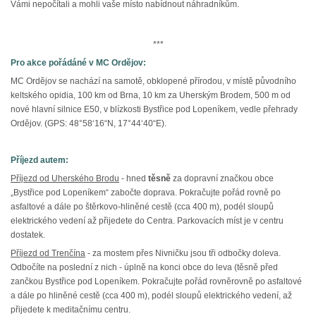
Vámi nepočítali a mohli vaše místo nabídnout náhradníkům.
***
Pro akce pořádáné v MC Ordějov:
MC Ordějov se nachází na samotě, obklopené přírodou, v místě původního
keltského opidia, 100 km od Brna, 10 km za Uherským Brodem, 500 m od
nové hlavní silnice E50, v blízkosti Bystřice pod Lopeníkem, vedle přehrady
Ordějov. (GPS: 48°58‘16“N, 17°44‘40“E).
Příjezd autem:
Příjezd od Uherského Brodu
- hned
těsně
za dopravní značkou obce
„Bystřice pod Lopeníkem“ zabočte doprava. Pokračujte pořád rovně po
asfaltové a dále po štěrkovo-hliněné cestě (cca 400 m), podél sloupů
elektrického vedení až přijedete do Centra. Parkovacích míst je v centru
dostatek.
Příjezd od Trenčína
- za mostem přes Nivničku jsou tři odbočky doleva.
Odbočíte na poslední z nich - úplně na konci obce do leva (těsně před
zančkou Bystřice pod Lopeníkem. Pokračujte pořád rovněrovně po asfaltové
a dále po hliněné cestě (cca 400 m), podél sloupů elektrického vedení, až
přijedete k meditačnímu centru.