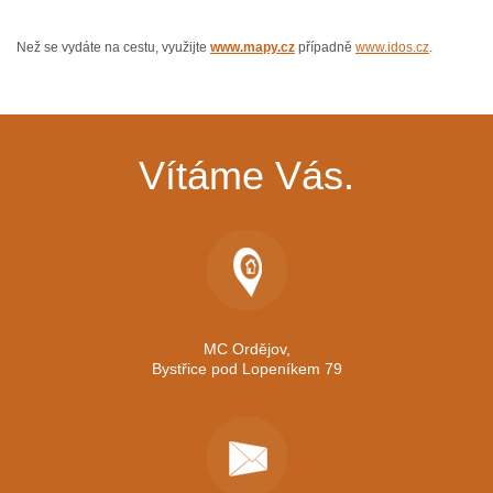
Než se vydáte na cestu, využijte
www.mapy.cz
případně
www.idos.cz
.
Vítáme Vás.
MC Ordějov,
Bystřice pod Lopeníkem 79