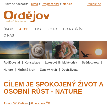
»
»
Právě se nacházíte:
Úvod
Program akcí
Nature
Přihlásit se
ÚVOD
AKCE
TMA
FOTO
CO NABÍZÍME
O NÁS
Rodičovství
Konstelace
Lotosový limbický otisk
Světlo života
Nature
Mužský kruh
Ženský kruh
Dech života
CÍLEM JE SPOKOJENÝ ŽIVOT A
OSOBNÍ RŮST - NATURE
Akce v MC Ordějov
|
Akce v celé ČR