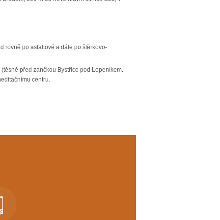
 rovně po asfaltové a dále po štěrkovo-
va (těsně před zančkou Bystřice pod Lopeníkem.
meditačnímu centru.