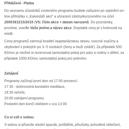
Přihlášení - Platba
Do seznamu účastníků zvoleného programu budete zařazeni po vyplnění on-
line přihlášky v „Kalendáři akcí“ a uhrazení zálohy/kurzovného na účet
2000383215/2010
(
VS: číslo akce + datum narození
). Do poznámky,
prosíme, uveďte
Vaše jméno a název akce
. Doplatek ceny je v hotovosti na
místě.
Ceny programů zahrnují kvalitní vegetariánskou stravu, ovocné svačiny a
ubytování v pokojích po 3–5 osobách (ženy a muži zvlášť). Za příplatek 500
Kč/noc je možné si rezervovat samostatný pokoj pro páry a rodiny s dětmi, za
příplatek 1000 Kč/noc samostatný pokoj pro jednoho.
Zahájení
Programy začínají první den od 17:00 prezencí.
17:30 - dobrovolná kundalini meditace,
18:30 večeře,
20:00 zahájení programu.
Poslední den končí obědem v cca 13:00.
Co si vzít s sebou:
S sebou si přivezte vlastní spacák, polštářek, přezůvky, pohodlné oblečení,