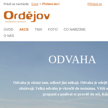
»
Právě se nacházíte:
Úvod
Přehled akcí
Přihlásit se
ÚVOD
AKCE
TMA
FOTO
CO NABÍZÍME
O NÁS
ODVAHA
Odvaha je zůstat tam, odkud jiní utíkají. Odvaha je odejít 
zůstávají. Velká odvaha je vkročit do neznáma. Větší o
propasti a podívat se pravdě do očí. Kdo 