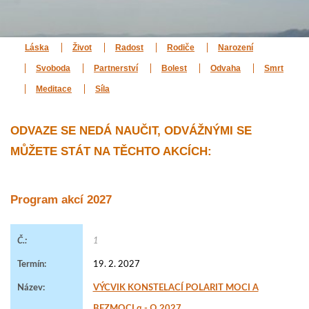
Láska
Život
Radost
Rodiče
Narození
Svoboda
Partnerství
Bolest
Odvaha
Smrt
Meditace
Síla
ODVAZE SE NEDÁ NAUČIT, ODVÁŽNÝMI SE
MŮŽETE STÁT NA TĚCHTO AKCÍCH:
Program akcí 2027
1
19. 2. 2027
VÝCVIK KONSTELACÍ POLARIT MOCI A
BEZMOCI α - Ω 2027