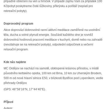
případně oblečení na ven a hrníček. V případě zájmu Vám za příplatek 100
Kč/pobyt poskytneme čisté lůžkoviny, přikrývku a polštář (neplatí pro
rekreační pobyty).
Doprovodný program
Akce doprovází dobrovolné ranní aktivní meditace zaměřené na uvolnění
těla, ducha a volné plynutí energie. Součástí každého dne je rovněž
dobrovolná hodinová pracovní meditace v kuchyni, domě nebo na zahradě
(nevztahuje se na rekreační pobyty), odpolední odpočinek a večerní
relaxační program.
Kde nás najdete
MC Ordějov se nachází na samotě, obklopené krásnou přírodou, v místě
původního keltského opidia, 100 km od Brna, 10 km za Uherským Brodem,
500 m od nové hlavní silnice E50, v blízkosti Bystřice pod Lopeníkem, vedle
přehrady Ordějov.
(GPS: 48°58‘16“N, 17°44‘40“E).
Příjezd
Autem: