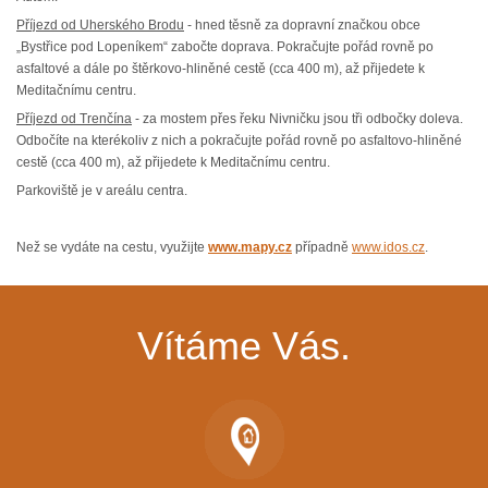
Příjezd od Uherského Brodu
- hned těsně za dopravní značkou obce
„Bystřice pod Lopeníkem“ zabočte doprava. Pokračujte pořád rovně po
asfaltové a dále po štěrkovo-hliněné cestě (cca 400 m), až přijedete k
Meditačnímu centru.
Příjezd od Trenčína
- za mostem přes řeku Nivničku jsou tři odbočky doleva.
Odbočíte na kterékoliv z nich a pokračujte pořád rovně po asfaltovo-hliněné
cestě (cca 400 m), až přijedete k Meditačnímu centru.
Parkoviště je v areálu centra.
Než se vydáte na cestu, využijte
www.mapy.cz
případně
www.idos.cz
.
Vítáme Vás.