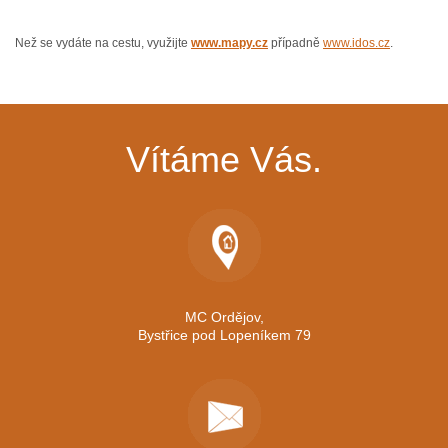
Než se vydáte na cestu, využijte
www.mapy.cz
případně
www.idos.cz
.
Vítáme Vás.
MC Ordějov,
Bystřice pod Lopeníkem 79