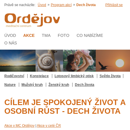
»
»
Právě se nacházíte:
Úvod
Program akcí
Dech života
Přihlásit se
ÚVOD
AKCE
TMA
FOTO
CO NABÍZÍME
O NÁS
Rodičovství
Konstelace
Lotosový limbický otisk
Světlo života
Nature
Mužský kruh
Ženský kruh
Dech života
CÍLEM JE SPOKOJENÝ ŽIVOT A
OSOBNÍ RŮST - DECH ŽIVOTA
Akce v MC Ordějov
|
Akce v celé ČR