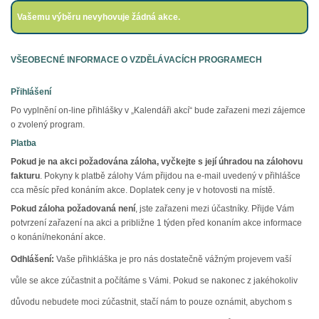
Vašemu výběru nevyhovuje žádná akce.
VŠEOBECNÉ INFORMACE O VZDĚLÁVACÍCH PROGRAMECH
Přihlášení
Po vyplnění on-line přihlášky v „Kalendáři akcí“ bude zařazeni mezi zájemce
o zvolený program.
Platba
Pokud je na akci požadována záloha,
vyčkejte s její úhradou na zálohovu
fakturu
. Pokyny k platbě zálohy Vám přijdou na e-mail uvedený v přihlášce
cca měsíc před konáním akce. Doplatek ceny je v hotovosti na místě.
Pokud záloha požadovaná není
, jste zařazeni mezi účastníky. Přijde Vám
potvrzení zařazení na akci a približne 1 týden před konaním akce informace
o konání/nekonání akce.
Odhlášení:
Vaše přihkláška je pro nás dostatečně vážným projevem vaší
vůle se akce zúčastnit a počítáme s Vámi. Pokud se nakonec z jakéhokoliv
důvodu nebudete moci zúčastnit, stačí nám to pouze oznámit, abychom s