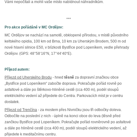
Vámi nepočítali a mohli vaše místo nabídnout náhradníkům.
***
Pro akce pořádáné v MC Ordějov:
MC Ordějov se nachází na samotě, obklopené přírodou, v místě původního
keltského opidia, 100 km od Brna, 10 km za Uherským Brodem, 500 m od
nové hlavní silnice E50, v blízkosti Bystřice pod Lopeníkem, vedle přehrady
Ordějov. (GPS: 48°58‘16“N, 17°44‘40“E).
Příjezd autem:
Příjezd od Uherského Brodu
- hned
těsně
za dopravní značkou obce
„Bystřice pod Lopeníkem“ zabočte doprava. Pokračujte pořád rovně po
asfaltové a dále po štěrkovo-hliněné cestě (cca 400 m), podél sloupů
elektrického vedení až přijedete do Centra. Parkovacích míst je v centru
dostatek.
Příjezd od Trenčína
- za mostem přes Nivničku jsou tři odbočky doleva.
Odbočíte na poslední z nich - úplně na konci obce do leva (těsně před
zančkou Bystřice pod Lopeníkem. Pokračujte pořád rovněrovně po asfaltové
a dále po hliněné cestě (cca 400 m), podél sloupů elektrického vedení, až
přijedete k meditačnímu centru.