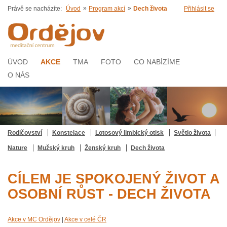
»
»
Právě se nacházíte:
Úvod
Program akcí
Dech života
Přihlásit se
ÚVOD
AKCE
TMA
FOTO
CO NABÍZÍME
O NÁS
Rodičovství
Konstelace
Lotosový limbický otisk
Světlo života
Nature
Mužský kruh
Ženský kruh
Dech života
CÍLEM JE SPOKOJENÝ ŽIVOT A
OSOBNÍ RŮST - DECH ŽIVOTA
Akce v MC Ordějov
|
Akce v celé ČR