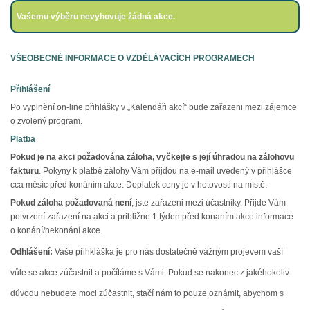
Vašemu výběru nevyhovuje žádná akce.
VŠEOBECNÉ INFORMACE O VZDĚLÁVACÍCH PROGRAMECH
Přihlášení
Po vyplnění on-line přihlášky v „Kalendáři akcí“ bude zařazeni mezi zájemce
o zvolený program.
Platba
Pokud je na akci požadována záloha,
vyčkejte s její úhradou na zálohovu
fakturu
. Pokyny k platbě zálohy Vám přijdou na e-mail uvedený v přihlášce
cca měsíc před konáním akce. Doplatek ceny je v hotovosti na místě.
Pokud záloha požadovaná není
, jste zařazeni mezi účastníky. Přijde Vám
potvrzení zařazení na akci a približne 1 týden před konaním akce informace
o konání/nekonání akce.
Odhlášení:
Vaše přihkláška je pro nás dostatečně vážným projevem vaší
vůle se akce zúčastnit a počítáme s Vámi. Pokud se nakonec z jakéhokoliv
důvodu nebudete moci zúčastnit, stačí nám to pouze oznámit, abychom s