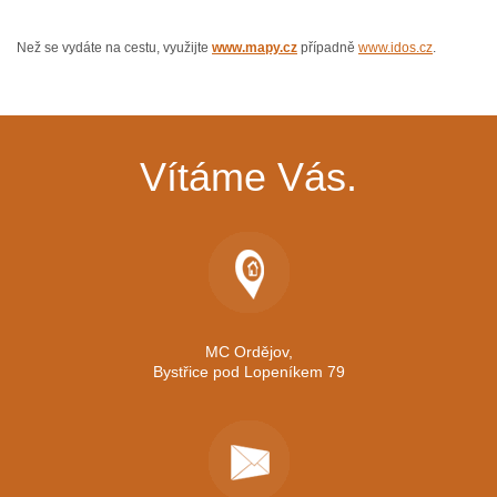
Než se vydáte na cestu, využijte
www.mapy.cz
případně
www.idos.cz
.
Vítáme Vás.
MC Ordějov,
Bystřice pod Lopeníkem 79