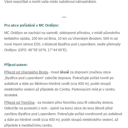
Vámi nepočítali a mohli vaše místo nabídnout náhradníkům.
***
Pro akce pořádáné v MC Ordějov:
MC Ordějov se nachází na samotě, obklopené přírodou, v místě původního
keltského opidia, 100 km od Brna, 10 km za Uherským Brodem, 500 m od
nové hlavní silnice E50, v blízkosti Bystřice pod Lopeníkem, vedle přehrady
Ordějov. (GPS: 48°58‘16“N, 17°44‘40“E).
Příjezd autem:
Příjezd od Uherského Brodu
- hned
těsně
za dopravní značkou obce
„Bystřice pod Lopeníkem“ zabočte doprava. Pokračujte pořád rovně po
asfaltové a dále po štěrkovo-hliněné cestě (cca 400 m), podél sloupů
elektrického vedení až přijedete do Centra. Parkovacích míst je v centru
dostatek.
Příjezd od Trenčína
- za mostem přes Nivničku jsou tři odbočky doleva.
Odbočíte na poslední z nich - úplně na konci obce do leva (těsně před
zančkou Bystřice pod Lopeníkem. Pokračujte pořád rovněrovně po asfaltové
a dále po hliněné cestě (cca 400 m), podél sloupů elektrického vedení, až
přijedete k meditačnímu centru.