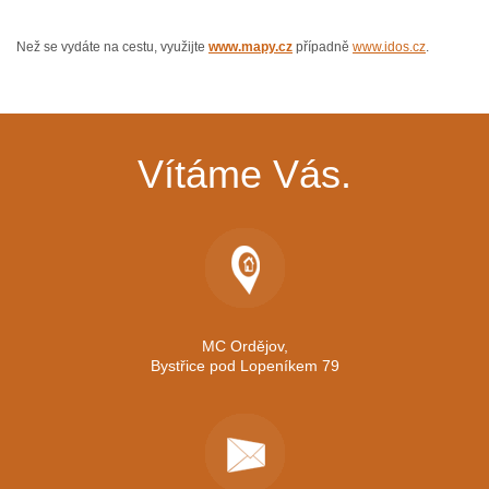
Než se vydáte na cestu, využijte
www.mapy.cz
případně
www.idos.cz
.
Vítáme Vás.
MC Ordějov,
Bystřice pod Lopeníkem 79