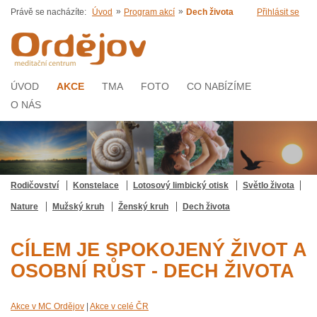
»
»
Právě se nacházíte:
Úvod
Program akcí
Dech života
Přihlásit se
ÚVOD
AKCE
TMA
FOTO
CO NABÍZÍME
O NÁS
Rodičovství
Konstelace
Lotosový limbický otisk
Světlo života
Nature
Mužský kruh
Ženský kruh
Dech života
CÍLEM JE SPOKOJENÝ ŽIVOT A
OSOBNÍ RŮST - DECH ŽIVOTA
Akce v MC Ordějov
|
Akce v celé ČR