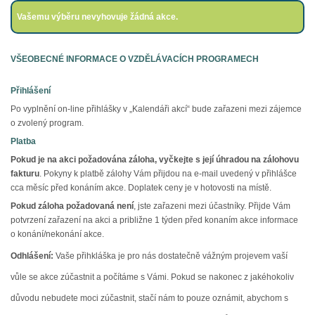
Vašemu výběru nevyhovuje žádná akce.
VŠEOBECNÉ INFORMACE O VZDĚLÁVACÍCH PROGRAMECH
Přihlášení
Po vyplnění on-line přihlášky v „Kalendáři akcí“ bude zařazeni mezi zájemce
o zvolený program.
Platba
Pokud je na akci požadována záloha,
vyčkejte s její úhradou na zálohovu
fakturu
. Pokyny k platbě zálohy Vám přijdou na e-mail uvedený v přihlášce
cca měsíc před konáním akce. Doplatek ceny je v hotovosti na místě.
Pokud záloha požadovaná není
, jste zařazeni mezi účastníky. Přijde Vám
potvrzení zařazení na akci a približne 1 týden před konaním akce informace
o konání/nekonání akce.
Odhlášení:
Vaše přihkláška je pro nás dostatečně vážným projevem vaší
vůle se akce zúčastnit a počítáme s Vámi. Pokud se nakonec z jakéhokoliv
důvodu nebudete moci zúčastnit, stačí nám to pouze oznámit, abychom s