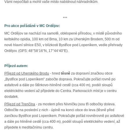
Vámi nepočítali a mohli vaše místo nabídnout náhradníkům.
***
Pro akce pořádáné v MC Ordějov:
MC Ordějov se nachází na samotě, obklopené přírodou, v místě původního
keltského opidia, 100 km od Brna, 10 km za Uherským Brodem, 500 m od
nové hlavní silnice E50, v blízkosti Bystřice pod Lopeníkem, vedle přehrady
Ordějov. (GPS: 48°58‘16“N, 17°44‘40“E).
Příjezd autem:
Příjezd od Uherského Brodu
- hned
těsně
za dopravní značkou obce
„Bystřice pod Lopeníkem“ zabočte doprava. Pokračujte pořád rovně po
asfaltové a dále po štěrkovo-hliněné cestě (cca 400 m), podél sloupů
elektrického vedení až přijedete do Centra. Parkovacích míst je v centru
dostatek.
Příjezd od Trenčína
- za mostem přes Nivničku jsou tři odbočky doleva.
Odbočíte na poslední z nich - úplně na konci obce do leva (těsně před
zančkou Bystřice pod Lopeníkem. Pokračujte pořád rovněrovně po asfaltové
a dále po hliněné cestě (cca 400 m), podél sloupů elektrického vedení, až
přijedete k meditačnímu centru.