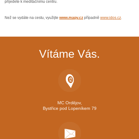
přijedete k meditačnímu centru.
Než se vydáte na cestu, využijte
www.mapy.cz
případně
www.idos.cz
.
Vítáme Vás.
MC Ordějov,
Bystřice pod Lopeníkem 79