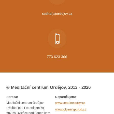
radha(a)ordejov.cz
773 623 366
© Meditační centrum Ordějov, 2013 - 2026
Adresa:
Doporučujeme:
Meditační centrum Ordějov
www.cenekrosecky.cz
Bystřice pod Lopeníkem 79,
www.lotosovyporod.cz
687 55 Bystřice pod Lopeníkem