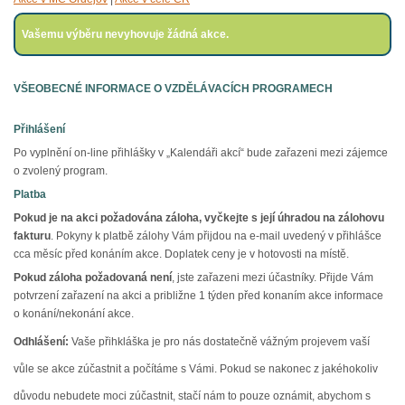
Vašemu výběru nevyhovuje žádná akce.
VŠEOBECNÉ INFORMACE O VZDĚLÁVACÍCH PROGRAMECH
Přihlášení
Po vyplnění on-line přihlášky v „Kalendáři akcí“ bude zařazeni mezi zájemce
o zvolený program.
Platba
Pokud je na akci požadována záloha,
vyčkejte s její úhradou na zálohovu
fakturu
. Pokyny k platbě zálohy Vám přijdou na e-mail uvedený v přihlášce
cca měsíc před konáním akce. Doplatek ceny je v hotovosti na místě.
Pokud záloha požadovaná není
, jste zařazeni mezi účastníky. Přijde Vám
potvrzení zařazení na akci a približne 1 týden před konaním akce informace
o konání/nekonání akce.
Odhlášení:
Vaše přihkláška je pro nás dostatečně vážným projevem vaší
vůle se akce zúčastnit a počítáme s Vámi. Pokud se nakonec z jakéhokoliv
důvodu nebudete moci zúčastnit, stačí nám to pouze oznámit, abychom s