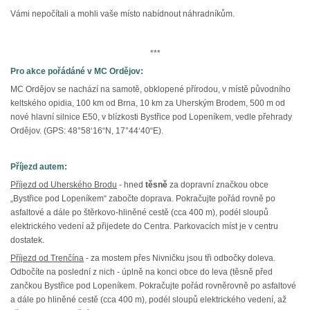
Vámi nepočítali a mohli vaše místo nabídnout náhradníkům.
***
Pro akce pořádáné v MC Ordějov:
MC Ordějov se nachází na samotě, obklopené přírodou, v místě původního
keltského opidia, 100 km od Brna, 10 km za Uherským Brodem, 500 m od
nové hlavní silnice E50, v blízkosti Bystřice pod Lopeníkem, vedle přehrady
Ordějov. (GPS: 48°58‘16“N, 17°44‘40“E).
Příjezd autem:
Příjezd od Uherského Brodu
- hned
těsně
za dopravní značkou obce
„Bystřice pod Lopeníkem“ zabočte doprava. Pokračujte pořád rovně po
asfaltové a dále po štěrkovo-hliněné cestě (cca 400 m), podél sloupů
elektrického vedení až přijedete do Centra. Parkovacích míst je v centru
dostatek.
Příjezd od Trenčína
- za mostem přes Nivničku jsou tři odbočky doleva.
Odbočíte na poslední z nich - úplně na konci obce do leva (těsně před
zančkou Bystřice pod Lopeníkem. Pokračujte pořád rovněrovně po asfaltové
a dále po hliněné cestě (cca 400 m), podél sloupů elektrického vedení, až