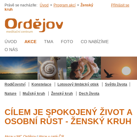
»
»
Právě se nacházíte:
Úvod
Program akcí
Ženský
Přihlásit se
kruh
ÚVOD
AKCE
TMA
FOTO
CO NABÍZÍME
O NÁS
Rodičovství
Konstelace
Lotosový limbický otisk
Světlo života
Nature
Mužský kruh
Ženský kruh
Dech života
CÍLEM JE SPOKOJENÝ ŽIVOT A
OSOBNÍ RŮST - ŽENSKÝ KRUH
Akce v MC Ordějov
|
Akce v celé ČR