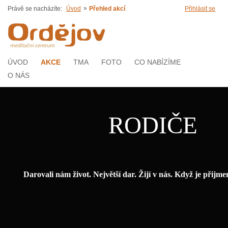
»
Právě se nacházíte:
Úvod
Přehled akcí
Přihlásit se
ÚVOD
AKCE
TMA
FOTO
CO NABÍZÍME
O NÁS
RODIČE
Darovali nám život. Největší dar. Žijí v nás. Když je přijm