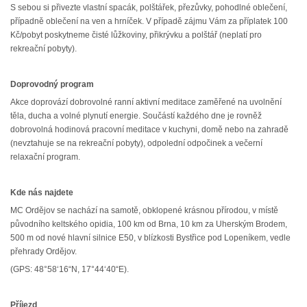
S sebou si přivezte vlastní spacák, polštářek, přezůvky, pohodlné oblečení,
případně oblečení na ven a hrníček. V případě zájmu Vám za příplatek 100
Kč/pobyt poskytneme čisté lůžkoviny, přikrývku a polštář (neplatí pro
rekreační pobyty).
Doprovodný program
Akce doprovází dobrovolné ranní aktivní meditace zaměřené na uvolnění
těla, ducha a volné plynutí energie. Součástí každého dne je rovněž
dobrovolná hodinová pracovní meditace v kuchyni, domě nebo na zahradě
(nevztahuje se na rekreační pobyty), odpolední odpočinek a večerní
relaxační program.
Kde nás najdete
MC Ordějov se nachází na samotě, obklopené krásnou přírodou, v místě
původního keltského opidia, 100 km od Brna, 10 km za Uherským Brodem,
500 m od nové hlavní silnice E50, v blízkosti Bystřice pod Lopeníkem, vedle
přehrady Ordějov.
(GPS: 48°58‘16“N, 17°44‘40“E).
Příjezd