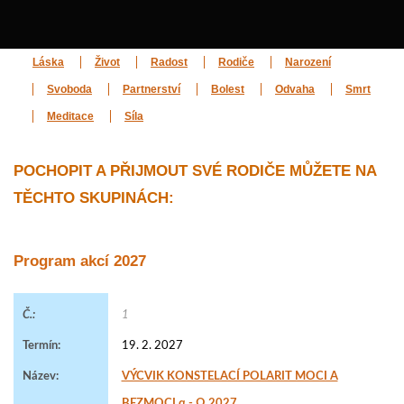
Láska
Život
Radost
Rodiče
Narození
Svoboda
Partnerství
Bolest
Odvaha
Smrt
Meditace
Síla
POCHOPIT A PŘIJMOUT SVÉ RODIČE MŮŽETE NA
TĚCHTO SKUPINÁCH:
Program akcí 2027
1
19. 2. 2027
VÝCVIK KONSTELACÍ POLARIT MOCI A
BEZMOCI α - Ω 2027