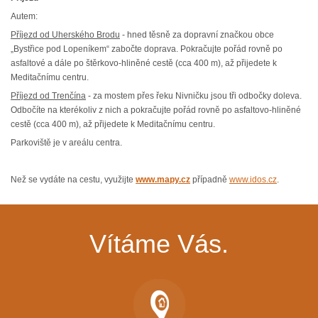
Autem:
Příjezd od Uherského Brodu
- hned těsně za dopravní značkou obce
„Bystřice pod Lopeníkem“ zabočte doprava. Pokračujte pořád rovně po
asfaltové a dále po štěrkovo-hliněné cestě (cca 400 m), až přijedete k
Meditačnímu centru.
Příjezd od Trenčína
- za mostem přes řeku Nivničku jsou tři odbočky doleva.
Odbočíte na kterékoliv z nich a pokračujte pořád rovně po asfaltovo-hliněné
cestě (cca 400 m), až přijedete k Meditačnímu centru.
Parkoviště je v areálu centra.
Než se vydáte na cestu, využijte
www.mapy.cz
případně
www.idos.cz
.
Vítáme Vás.