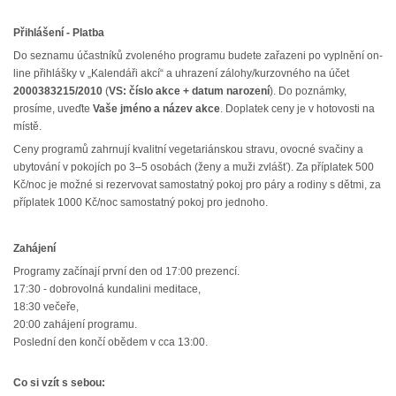
Přihlášení - Platba
Do seznamu účastníků zvoleného programu budete zařazeni po vyplnění on-
line přihlášky v „Kalendáři akcí“ a uhrazení zálohy/kurzovného na účet
2000383215/2010
(
VS: číslo akce + datum narození
). Do poznámky,
prosíme, uveďte
Vaše jméno a název akce
. Doplatek ceny je v hotovosti na
místě.
Ceny programů zahrnují kvalitní vegetariánskou stravu, ovocné svačiny a
ubytování v pokojích po 3–5 osobách (ženy a muži zvlášť). Za příplatek 500
Kč/noc je možné si rezervovat samostatný pokoj pro páry a rodiny s dětmi, za
příplatek 1000 Kč/noc samostatný pokoj pro jednoho.
Zahájení
Programy začínají první den od 17:00 prezencí.
17:30 - dobrovolná kundalini meditace,
18:30 večeře,
20:00 zahájení programu.
Poslední den končí obědem v cca 13:00.
Co si vzít s sebou: